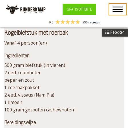
GRATIS OFFERTE
9.6
296 reviews
Kogelbiefstuk met roerbak
Recepten
Vanaf 4 persoon(en)
Ingredienten
500 gram biefstuk (in vieren)
2 eetl. roomboter
peper en zout
1 roerbakpakket
2 eetl. vissaus (Nam Pla)
1 limoen
100 gram gezouten cashewnoten
Bereidingswijze