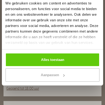
We gebruiken cookies om content en advertenties te
personaliseren, om functies voor social media te bieden
Slagerij van Baar
en om ons websiteverkeer te analyseren. Ook delen we
Burg. Van Baarstraat 10
informatie over uw gebruik van onze site met onze
1131 WT Volendam
partners voor social media, adverteren en analyse. Deze
T:
0299 - 363312
partners kunnen deze gegevens combineren met andere
E:
info@runderkamp.nl
informatie die u aan ze heeft verstrekt of die ze hebben
Geopend tot 18.00 uur
verzameld op basis van uw gebruik van hun services.
Slagerij De Stient
Alles toestaan
De Stient 14A
1132 BE Volendam
Aanpassen
T:
0299 366563
E:
info@runderkamp.nl
Geopend tot 18.00 uur