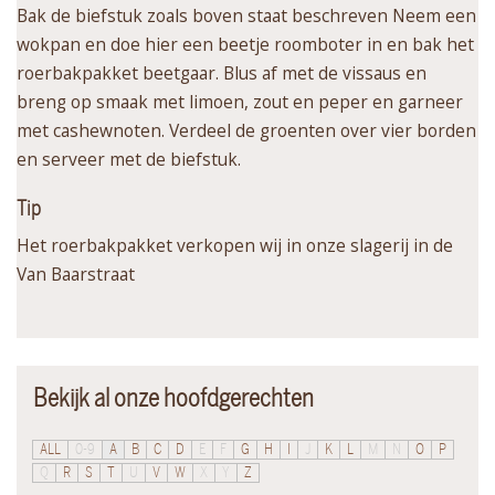
Bak de biefstuk zoals boven staat beschreven Neem een
wokpan en doe hier een beetje roomboter in en bak het
roerbakpakket beetgaar. Blus af met de vissaus en
breng op smaak met limoen, zout en peper en garneer
met cashewnoten. Verdeel de groenten over vier borden
en serveer met de biefstuk.
Tip
Het roerbakpakket verkopen wij in onze slagerij in de
Van Baarstraat
Bekijk al onze hoofdgerechten
ALL
0-9
A
B
C
D
E
F
G
H
I
J
K
L
M
N
O
P
Q
R
S
T
U
V
W
X
Y
Z