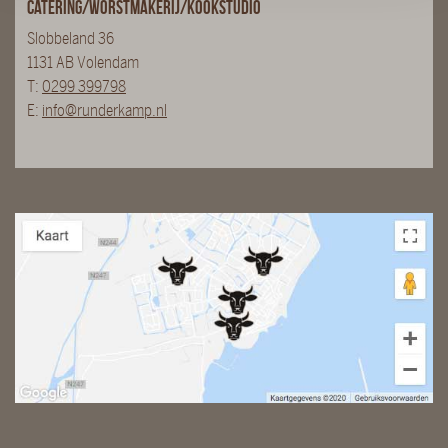
Catering/Worstmakerij/Kookstudio
Slobbeland 36
1131 AB Volendam
T:
0299 399798
E:
info@runderkamp.nl