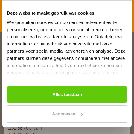
Deze website maakt gebruik van cookies
Inschrijven
We gebruiken cookies om content en advertenties te
personaliseren, om functies voor social media te bieden
en om ons websiteverkeer te analyseren. Ook delen we
informatie over uw gebruik van onze site met onze
Slagerij van Baar
partners voor social media, adverteren en analyse. Deze
partners kunnen deze gegevens combineren met andere
Burg. Van Baarstraat 10
informatie die u aan ze heeft verstrekt of die ze hebben
1131 WT Volendam
verzameld op basis van uw gebruik van hun services.
T:
0299 - 363312
E:
info@runderkamp.nl
Geopend tot 18.00 uur
Alles toestaan
Slagerij De Stient
Aanpassen
De Stient 14A
1132 BE Volendam