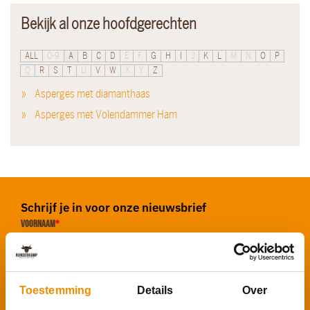
Bekijk al onze hoofdgerechten
ALL
0-9
A
B
C
D
E
F
G
H
I
J
K
L
M
N
O
P
Q
R
S
T
U
V
W
X
Y
Z
Asperges met diamanthaas
Asperges met Volendammer Ham
Schrijf je in voor onze nieuwsbrief
Voornaam
*
E-mailadres
*
Toestemming
Details
Over