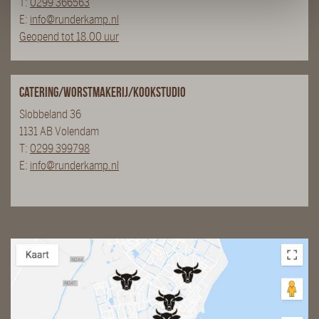
T:
0299 366563
E:
info@runderkamp.nl
Geopend tot 18.00 uur
Catering/Worstmakerij/Kookstudio
Slobbeland 36
1131 AB Volendam
T:
0299 399798
E:
info@runderkamp.nl