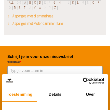
ALL
0-9
A
B
C
D
E
F
G
H
I
J
K
L
M
N
O
P
Q
R
S
T
U
V
W
X
Y
Z
Asperges met diamanthaas
Asperges met Volendammer Ham
Schrijf je in voor onze nieuwsbrief
Voornaam
*
E-mailadres
*
Toestemming
Details
Over
Inschrijven