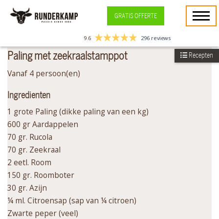
GRATIS OFFERTE
9.6
296 reviews
Paling met zeekraalstamppot
Recepten
Vanaf 4 persoon(en)
Ingredienten
1 grote Paling (dikke paling van een kg)
600 gr Aardappelen
70 gr. Rucola
70 gr. Zeekraal
2 eetl. Room
150 gr. Roomboter
30 gr. Azijn
¼ ml. Citroensap (sap van ¼ citroen)
Zwarte peper (veel)