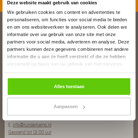
Deze website maakt gebruik van cookies
We gebruiken cookies om content en advertenties te
personaliseren, om functies voor social media te bieden
en om ons websiteverkeer te analyseren. Ook delen we
Slagerij van Baar
informatie over uw gebruik van onze site met onze
Burg. Van Baarstraat 10
partners voor social media, adverteren en analyse. Deze
1131 WT Volendam
partners kunnen deze gegevens combineren met andere
T:
0299 - 363312
informatie die u aan ze heeft verstrekt of die ze hebben
E:
info@runderkamp.nl
verzameld op basis van uw gebruik van hun services.
Geopend tot 18.00 uur
Alles toestaan
Slagerij De Stient
De Stient 14A
Aanpassen
1132 BE Volendam
T:
0299 366563
E:
info@runderkamp.nl
Geopend tot 18.00 uur