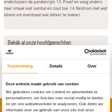
ondertussen de pandanrijst. 13. Proef en voeg anders
naar smaak wat sambal en zout toe. 14. Bestrooi met wat
bloem om eventueel wat dikker te maken.
Bekijk al onze hoofdgerechten
ALL
0-9
A
B
C
D
E
F
G
H
I
J
K
L
M
N
O
P
Q
R
S
T
U
V
W
X
Y
Z
Toestemming
Details
Over
Asperges met diamanthaas
Asperges met Volendammer Ham
Deze website maakt gebruik van cookies
We gebruiken cookies om content en advertenties te
personaliseren, om functies voor social media te bieden
en om ons websiteverkeer te analyseren. Ook delen we
Schrijf je in voor onze nieuwsbrief
informatie over uw gebruik van onze site met onze