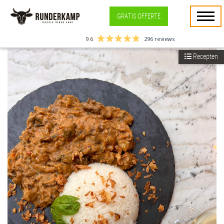
GRATIS OFFERTE
9.6
296 reviews
Recepten