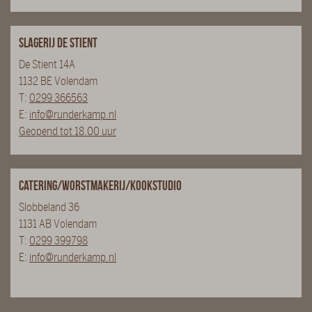
Slagerij De Stient
De Stient 14A
1132 BE Volendam
T:
0299 366563
E:
info@runderkamp.nl
Geopend tot 18.00 uur
Catering/Worstmakerij/Kookstudio
Slobbeland 36
1131 AB Volendam
T:
0299 399798
E:
info@runderkamp.nl