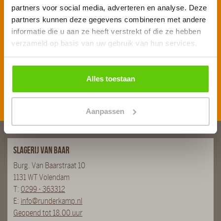
Voornaam
*
partners voor social media, adverteren en analyse. Deze
partners kunnen deze gegevens combineren met andere
informatie die u aan ze heeft verstrekt of die ze hebben
verzameld op basis van uw gebruik van hun services.
E-mailadres
*
Alles toestaan
Inschrijven
Aanpassen
Slagerij van Baar
Burg. Van Baarstraat 10
1131 WT Volendam
T:
0299 - 363312
E:
info@runderkamp.nl
Geopend tot 18.00 uur