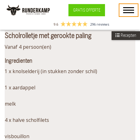
GRATIS OFFERTE
9.6
296 reviews
Scholrolletje met gerookte paling
Recepten
Vanaf 4 persoon(en)
Ingredienten
1 x knolselderij (in stukken zonder schil)
1 x aardappel
melk
4 x halve scholfilets
visbouillon