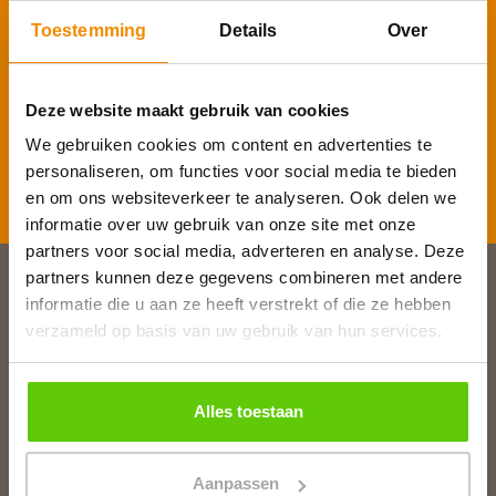
Toestemming
Details
Over
E-mailadres
*
Deze website maakt gebruik van cookies
We gebruiken cookies om content en advertenties te
personaliseren, om functies voor social media te bieden
Inschrijven
en om ons websiteverkeer te analyseren. Ook delen we
informatie over uw gebruik van onze site met onze
partners voor social media, adverteren en analyse. Deze
partners kunnen deze gegevens combineren met andere
informatie die u aan ze heeft verstrekt of die ze hebben
Slagerij van Baar
verzameld op basis van uw gebruik van hun services.
Burg. Van Baarstraat 10
1131 WT Volendam
T:
0299 - 363312
Alles toestaan
E:
info@runderkamp.nl
Geopend tot 18.00 uur
Aanpassen