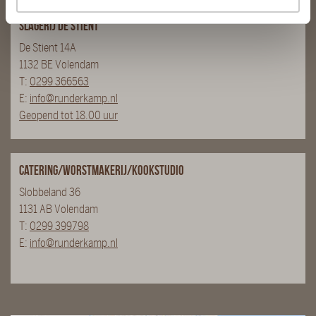
Slagerij De Stient
De Stient 14A
1132 BE Volendam
T:
0299 366563
E:
info@runderkamp.nl
Geopend tot 18.00 uur
Catering/Worstmakerij/Kookstudio
Slobbeland 36
1131 AB Volendam
T:
0299 399798
E:
info@runderkamp.nl