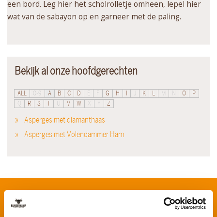
een bord. Leg hier het scholrolletje omheen, lepel hier
wat van de sabayon op en garneer met de paling.
Bekijk al onze hoofdgerechten
ALL
0-9
A
B
C
D
E
F
G
H
I
J
K
L
M
N
O
P
Q
R
S
T
U
V
W
X
Y
Z
Asperges met diamanthaas
Asperges met Volendammer Ham
Schrijf je in voor onze nieuwsbrief
Voornaam
*