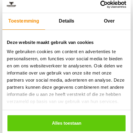
Hoe maken we jouw feest écht
persoonlijk?
Toestemming
Details
Over
Ieder bedrijf is anders en dat geldt ook voor ieder
personeelsfeest. Daarom bieden wij maatwerk in elk
detail. Van een specifieke kleurstelling of themadecoratie
Deze website maakt gebruik van cookies
tot een speciaal dessert met bedrijfslogo, alles is
We gebruiken cookies om content en advertenties te
bespreekbaar. We luisteren naar jouw wensen en
personaliseren, om functies voor social media te bieden
vertalen die naar een concreet plan dat past bij jouw
en om ons websiteverkeer te analyseren. Ook delen we
team, budget en sfeer. Zo ontstaat een feest dat niet
informatie over uw gebruik van onze site met onze
alleen goed geregeld is, maar ook echt bij jullie
partners voor social media, adverteren en analyse. Deze
organisatie past.
partners kunnen deze gegevens combineren met andere
informatie die u aan ze heeft verstrekt of die ze hebben
verzameld op basis van uw gebruik van hun services.
Alles toestaan