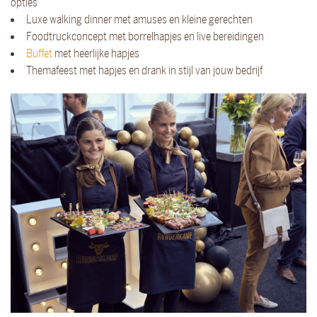
opties
Luxe walking dinner met amuses en kleine gerechten
Foodtruckconcept met borrelhapjes en live bereidingen
Buffet
met heerlijke hapjes
Themafeest met hapjes en drank in stijl van jouw bedrijf