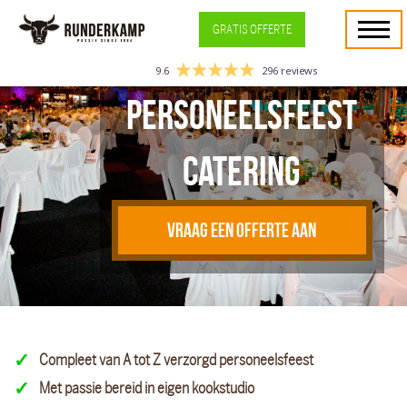
GRATIS OFFERTE
9.6
296 reviews
Personeelsfeest
catering
VRAAG EEN OFFERTE AAN
Compleet van A tot Z verzorgd personeelsfeest
Met passie bereid in eigen kookstudio