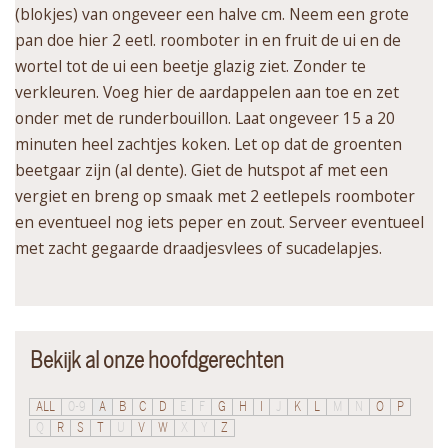
(blokjes) van ongeveer een halve cm. Neem een grote
pan doe hier 2 eetl. roomboter in en fruit de ui en de
wortel tot de ui een beetje glazig ziet. Zonder te
verkleuren. Voeg hier de aardappelen aan toe en zet
onder met de runderbouillon. Laat ongeveer 15 a 20
minuten heel zachtjes koken. Let op dat de groenten
beetgaar zijn (al dente). Giet de hutspot af met een
vergiet en breng op smaak met 2 eetlepels roomboter
en eventueel nog iets peper en zout. Serveer eventueel
met zacht gegaarde draadjesvlees of sucadelapjes.
Bekijk al onze hoofdgerechten
ALL
0-9
A
B
C
D
E
F
G
H
I
J
K
L
M
N
O
P
Q
R
S
T
U
V
W
X
Y
Z