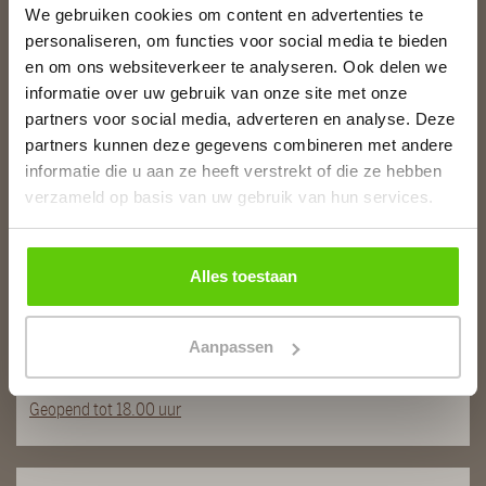
We gebruiken cookies om content en advertenties te
personaliseren, om functies voor social media te bieden
Slagerij van Baar
en om ons websiteverkeer te analyseren. Ook delen we
Burg. Van Baarstraat 10
informatie over uw gebruik van onze site met onze
1131 WT Volendam
partners voor social media, adverteren en analyse. Deze
T:
0299 - 363312
partners kunnen deze gegevens combineren met andere
E:
info@runderkamp.nl
informatie die u aan ze heeft verstrekt of die ze hebben
Geopend tot 18.00 uur
verzameld op basis van uw gebruik van hun services.
Slagerij De Stient
Alles toestaan
De Stient 14A
1132 BE Volendam
Aanpassen
T:
0299 366563
E:
info@runderkamp.nl
Geopend tot 18.00 uur