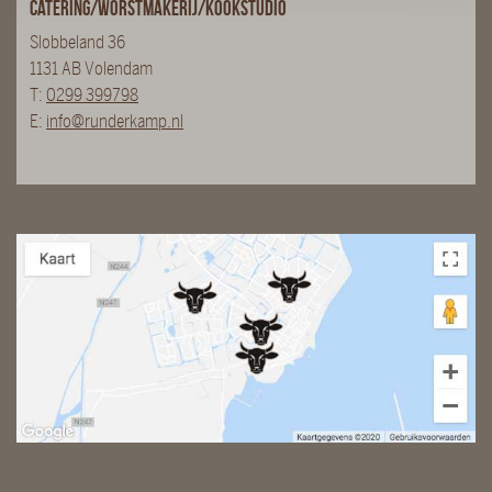
Catering/Worstmakerij/Kookstudio
Slobbeland 36
1131 AB Volendam
T:
0299 399798
E:
info@runderkamp.nl