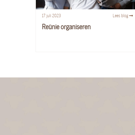
17
juli
2023
Lees blog
Reünie organiseren