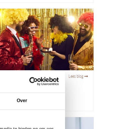
14
december
2023
Lees blog
Themafeest organiseren
Over
 media te bieden en om ons