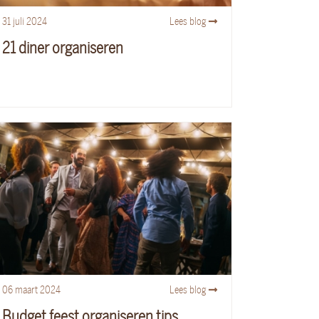
31
juli
2024
Lees blog
21 diner organiseren
06
maart
2024
Lees blog
Budget feest organiseren tips