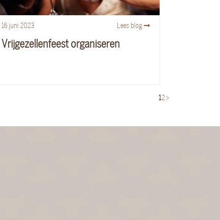
16
juni
2023
Lees blog
Vrijgezellenfeest organiseren
1
2
>