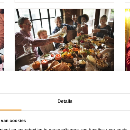
17
januari
2024
Lees blog
Familiefeest organiseren
Details
 van cookies
ent en advertenties te personaliseren, om functies voor social