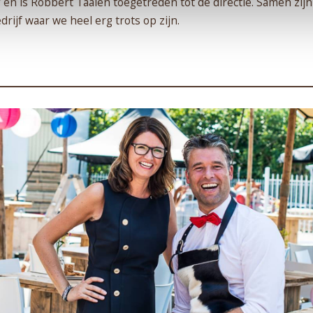
jf en is Robbert Taalen toegetreden tot de directie. Samen zij
drijf waar we heel erg trots op zijn.