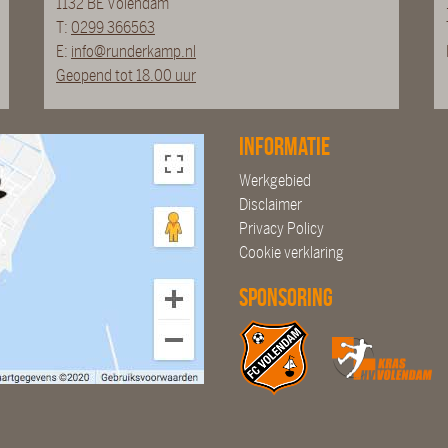
1132 BE Volendam
T:
0299 366563
E:
info@runderkamp.nl
Geopend tot 18.00 uur
Informatie
Werkgebied
Disclaimer
Privacy Policy
Cookie verklaring
Sponsoring