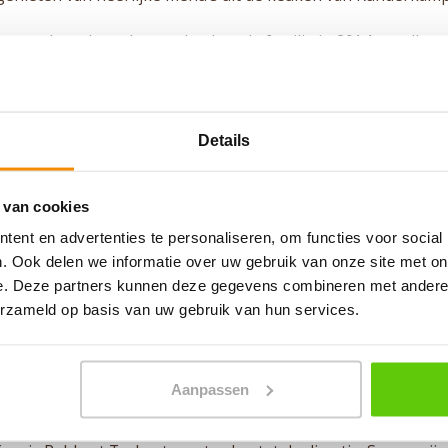
 hun recht te laten komen besloot de familie in 2014 om alle
e naam waar het in 1884 allemaal mee begon en die al meer 
Details
e Van Baarstraat en in Winkelcentrum de Stient zijn verbouwd t
 van cookies
e winkel in de Van Baarstraat verbouwen tot een zogenaamde
 het assortiment uitgebreid met kant en klare maaltijden,
ent en advertenties te personaliseren, om functies voor social
kel in De Stient in 2021 op dezelfde wijze verbouwd en inger
. Ook delen we informatie over uw gebruik van onze site met on
e. Deze partners kunnen deze gegevens combineren met andere i
 Niels verliet het familiebedrijf, Cor nam de winkel in de Va
erzameld op basis van uw gebruik van hun services.
 en nieren en samen met Sandra een frisse jonge wind aan h
 Volendam is omgedoopt tot het DAIWA House, waar ons team
Aanpassen