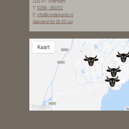
1131 WT Volendam
T:
0299 - 363312
E:
info@runderkamp.nl
Geopend tot 18.00 uur