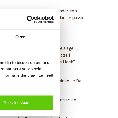
 verschillende onderdelen weer onder één
dan 140 jaar staat voor Volendamse passie
Over
ot een eigentijdse self-service slagerij.
 "eetwinkel", waarbij de klant zelf
 soepen en de zogenaamde "Hippe Hoek".
 media te bieden en om ons
icht.
ze partners voor social
nformatie die u aan ze heeft
n Baarstraat over en Beppie de winkel in De
et bewind!
 elke thuiswedstrijd de sterren van de
Alles toestaan