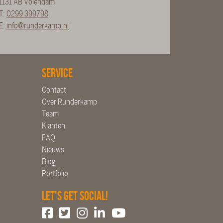
1131 AB Volendam
T:
0299 399798
E:
info@runderkamp.nl
Service
Contact
Over Runderkamp
Team
Klanten
FAQ
Nieuws
Blog
Portfolio
Let's get social!