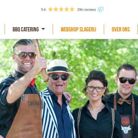
9.6
296 reviews
BBQ Catering
Webshop slagerij
Over Ons