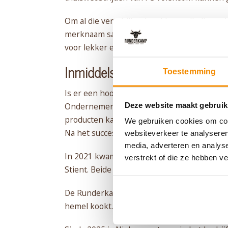
Om al die verschillende takken volledig tot
merknaam samen te brengen: Runderkamp. D
voor lekker eten.
Inmiddels
Toestemming
Is er een hoop veranderd. De slagerijen in d
Deze website maakt gebruik
Ondernemer pur sang Wim Runderkamp liet d
producten kan kiezen en pakken. Ook werd
We gebruiken cookies om cont
Na het succes van deze formule werd de win
websiteverkeer te analyseren
media, adverteren en analys
In 2021 kwam er een wisseling van de wacht.
verstrekt of die ze hebben v
Stient. Beide echte Runderkampers in hart
De Runderkamplounge in het stadion van FC
hemel kookt.