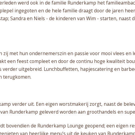
t verleden werd ook in de familie Runderkamp het familieamb
epel ingegoten en de hele familie draagt door de jaren heen z
ap; Sandra en Niels - de kinderen van Wim - starten, naast d
 zij met hun ondernemerszin en passie voor mooi vlees en l
akt een feest compleet en door de continu hoge kwaliteit bo
s verder uitgebreid. Lunchbuffetten, hapjescatering en barb
en terugkomen.
mp verder uit. Een eigen worstmakerij zorgt, naast de belev
 van Runderkamp geleverd worden aan groothandels en super
rdt bovendien de Runderkamp Lounge geopend; een eigen res
enieten van heerlijke menu’s uit de keuken van Runderkamp 