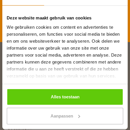
Deze website maakt gebruik van cookies
Inschrijven
We gebruiken cookies om content en advertenties te
personaliseren, om functies voor social media te bieden
en om ons websiteverkeer te analyseren. Ook delen we
informatie over uw gebruik van onze site met onze
partners voor social media, adverteren en analyse. Deze
Slagerij van Baar
partners kunnen deze gegevens combineren met andere
Burg. Van Baarstraat 10
informatie die u aan ze heeft verstrekt of die ze hebben
1131 WT Volendam
verzameld op basis van uw gebruik van hun services.
T:
0299 - 363312
E:
info@runderkamp.nl
Geopend tot 18.00 uur
Alles toestaan
Aanpassen
Slagerij De Stient
De Stient 14A