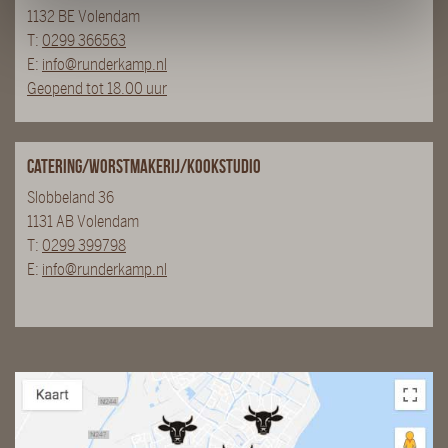
1132 BE Volendam
T:
0299 366563
E:
info@runderkamp.nl
Geopend tot 18.00 uur
Catering/Worstmakerij/Kookstudio
Slobbeland 36
1131 AB Volendam
T:
0299 399798
E:
info@runderkamp.nl