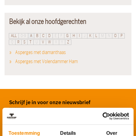
Bekijk al onze hoofdgerechten
ALL
0-9
A
B
C
D
E
F
G
H
I
J
K
L
M
N
O
P
Q
R
S
T
U
V
W
X
Y
Z
Asperges met diamanthaas
Asperges met Volendammer Ham
Schrijf je in voor onze nieuwsbrief
Voornaam
*
Toestemming
Details
Over
E-mailadres
*