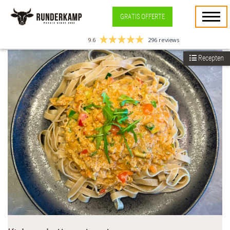
GRATIS OFFERTE
9.6
296 reviews
Recepten