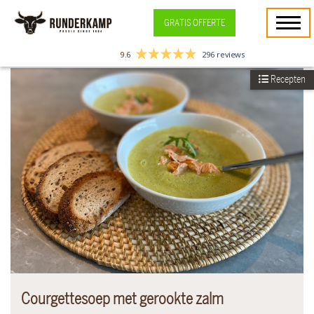
GRATIS OFFERTE
9.6
296 reviews
Recepten
Courgettesoep met gerookte zalm