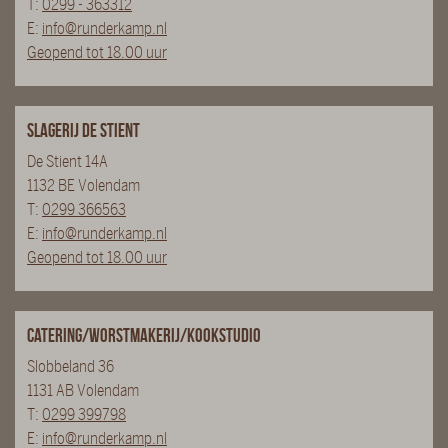
T:
0299 - 363312
E:
info@runderkamp.nl
Geopend tot 18.00 uur
Slagerij De Stient
De Stient 14A
1132 BE Volendam
T:
0299 366563
E:
info@runderkamp.nl
Geopend tot 18.00 uur
Catering/Worstmakerij/Kookstudio
Slobbeland 36
1131 AB Volendam
T:
0299 399798
E:
info@runderkamp.nl