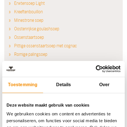
Erwtensoep Light
Kreeftenbouillon
Minestrone soep
Oostenrijkse goulashsoep
Ossenstaartsoep
Pittige ossenstaartsoep met cognac
Romige palingsoep
Romige soep van knolselderij met paddenstoelen
Saté soep met kipbraadlapjes
Thaise soep
Toestemming
Details
Over
Tom Kha Kai soep
Tomatensoep
Deze website maakt gebruik van cookies
Uiensoep
We gebruiken cookies om content en advertenties te
personaliseren, om functies voor social media te bieden