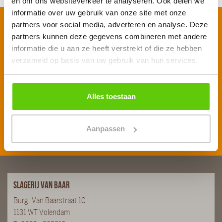
en om ons websiteverkeer te analyseren. Ook delen we
informatie over uw gebruik van onze site met onze
partners voor social media, adverteren en analyse. Deze
Schrijf je in voor onze nieuwsbrief
partners kunnen deze gegevens combineren met andere
Voornaam
*
informatie die u aan ze heeft verstrekt of die ze hebben
verzameld op basis van uw gebruik van hun services.
E-mailadres
*
Alles toestaan
Aanpassen
Inschrijven
Slagerij van Baar
Burg. Van Baarstraat 10
1131 WT Volendam