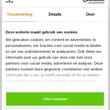
Een pluim voor het zeer goede buffet!
Toestemming
Details
Over
Ik wil een pluim geven voor het zeer goede buffet
wat voor 120%
aan onze verwachting voldeed en bij de gasten zeer
Deze website maakt gebruik van cookies
in de smaak viel.
We gebruiken cookies om content en advertenties te
We hebben er allen zeer van genoten.
personaliseren, om functies voor social media te bieden
Nogmaals bedankt.
en om ons websiteverkeer te analyseren. Ook delen we
informatie over uw gebruik van onze site met onze
partners voor social media, adverteren en analyse. Deze
partners kunnen deze gegevens combineren met andere
informatie die u aan ze heeft verstrekt of die ze hebben
Ga zo door en waarschijnlijk tot volgend jaar!
verzameld op basis van uw gebruik van hun services.
Prima behandeling tav de bestelling, vragen en
andere mogelijk heden. Aflevering was goed en de
Alles toestaan
kwaliteit prima met genoeg saus, ga door door en
waarschijnlijk tot volgend jaar!