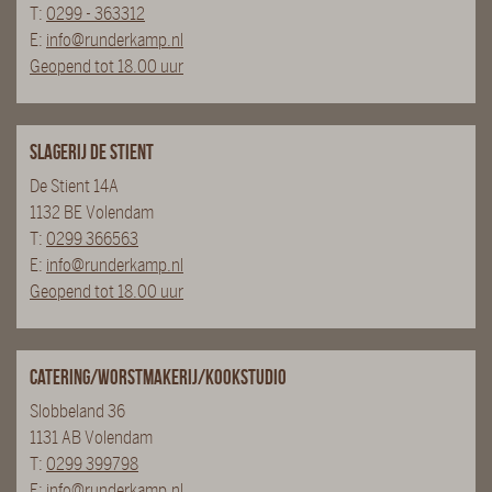
T:
0299 - 363312
E:
info@runderkamp.nl
Geopend tot 18.00 uur
Slagerij De Stient
De Stient 14A
1132 BE Volendam
T:
0299 366563
E:
info@runderkamp.nl
Geopend tot 18.00 uur
Catering/Worstmakerij/Kookstudio
Slobbeland 36
1131 AB Volendam
T:
0299 399798
E:
info@runderkamp.nl