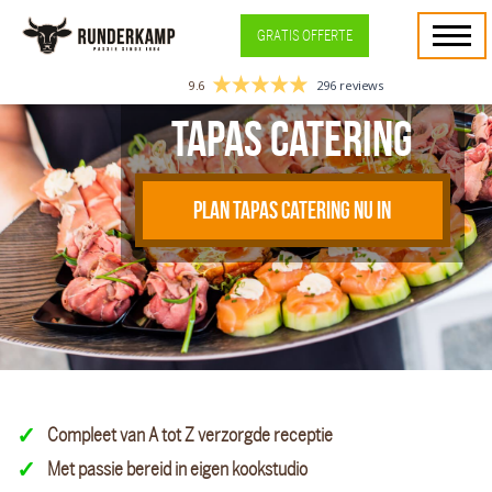
GRATIS OFFERTE
9.6
296 reviews
Tapas catering
PLAN TAPAS CATERING NU IN
Compleet van A tot Z verzorgde receptie
Met passie bereid in eigen kookstudio