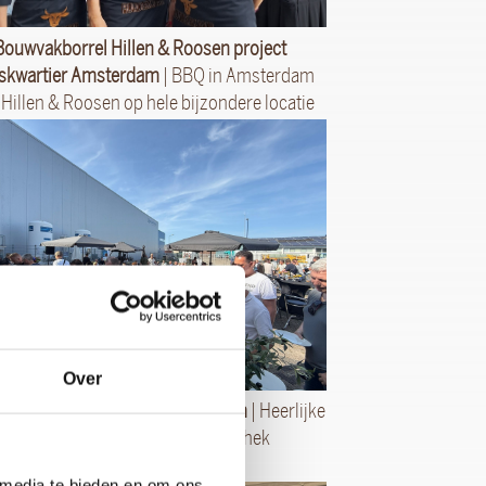
Bouwvakborrel Hillen & Roosen project
skwartier Amsterdam
| BBQ in Amsterdam
. Hillen & Roosen op hele bijzondere locatie
verzorgd
Over
et drank Klaas Puul in Volendam
| Heerlijke
opdracht binnen het derde klaphek
 media te bieden en om ons