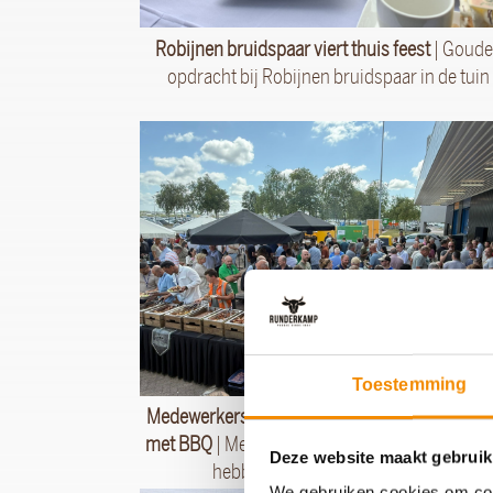
Robijnen bruidspaar viert thuis feest
| Goud
opdracht bij Robijnen bruidspaar in de tuin
Toestemming
Medewerkers VolkerWessels Infra weer verw
met BBQ
| Medewerkers van VolkerWessels In
Deze website maakt gebruik
hebben genoten van onze BBQ
We gebruiken cookies om cont