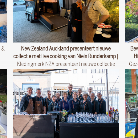
t &
New Zealand Auckland presenteert nieuwe
Bew
collectie met live cooking van Niels Runderkamp
|
H
Kledingmerk NZA presenteert nieuwe collectie
Geze
met live cooking van Niels Runderkamp