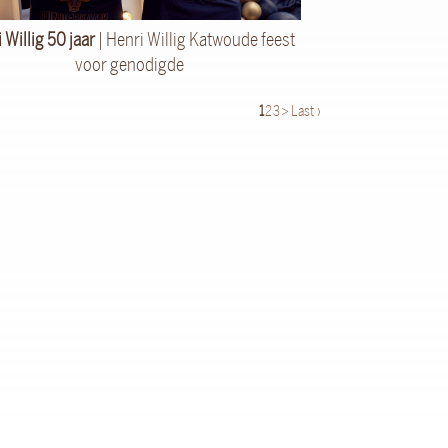
 Willig 50 jaar
| Henri Willig Katwoude feest
voor genodigde
1
2
3
>
Last ›