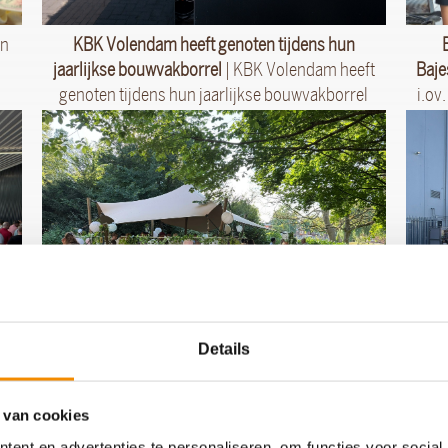
en
KBK Volendam heeft genoten tijdens hun
jaarlijkse bouwvakborrel
| KBK Volendam heeft
Baje
genoten tijdens hun jaarlijkse bouwvakborrel
i.ov
Details
end
BBQ in Amsterdam
| Geheel verzorgde bbq
BBQ m
fra
inclusief koks
 van cookies
ent en advertenties te personaliseren, om functies voor social