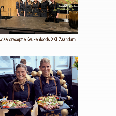
wjaarsreceptie Keukenloods XXL Zaandam