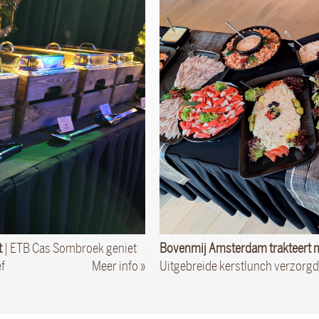
t
| ETB Cas Sombroek geniet
Bovenmij Amsterdam trakteert m
ef
Meer info »
Uitgebreide kerstlunch verzorg