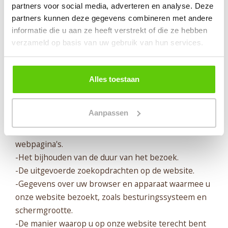
ervaring voor bezoekers zo prettig mogelijk te
partners voor social media, adverteren en analyse. Deze
maken. De statistieken die wij verzamelen kunnen
partners kunnen deze gegevens combineren met andere
wij niet herleiden naar personen. Deze gegevens
informatie die u aan ze heeft verstrekt of die ze hebben
worden dus altijd anoniem gebruikt! Wij maken
verzameld op basis van uw gebruik van hun services.
gebruik van Google Analytics om inzichten te
verkrijgen uit de data. De analytische cookies
Alles toestaan
plaatsen wij altijd bij een bezoek aan onze website.
Analytische cookies verzamelen onder andere de
Aanpassen
volgende gegevens:
-Het bijhouden van het aantal bezoekers op onze
webpagina's.
-Het bijhouden van de duur van het bezoek.
-De uitgevoerde zoekopdrachten op de website.
-Gegevens over uw browser en apparaat waarmee u
onze website bezoekt, zoals besturingssysteem en
schermgrootte.
-De manier waarop u op onze website terecht bent