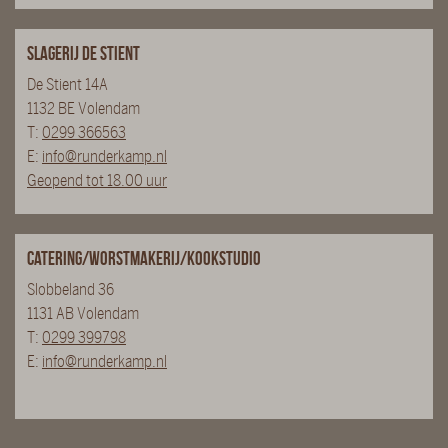
Slagerij De Stient
De Stient 14A
1132 BE Volendam
T:
0299 366563
E:
info@runderkamp.nl
Geopend tot 18.00 uur
Catering/Worstmakerij/Kookstudio
Slobbeland 36
1131 AB Volendam
T:
0299 399798
E:
info@runderkamp.nl