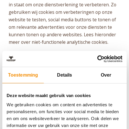
in staat om onze dienstverlening te verbeteren. Zo
gebruiken wij cookies om verbeteringen op onze
website te testen, social media buttons te tonen of
om relevante advertenties voor onze diensten te
kunnen tonen op andere websites. Lees hieronder
meer over niet-functionele analytische cookies.
Analytische cookies
Analytische cookies stellen ons in staat om uw
websitebezoek te meten. Deze statistieken geven
Toestemming
Details
Over
ons inzicht in hoe vaak u onze website gebruikt,
naar welke informatie u op zoek bent en welke
pagina's het meest worden bezocht. Hierdoor weten
Deze website maakt gebruik van cookies
wij welke website onderdelen populair zijn en op
We gebruiken cookies om content en advertenties te
welke plekken wij onze website kunnen verbeteren
personaliseren, om functies voor social media te bieden
voor een optimale gebruiksvriendelijkheid. Wij
en om ons websiteverkeer te analyseren. Ook delen we
analyseren en verbeteren de website continu om de
informatie over uw gebruik van onze site met onze