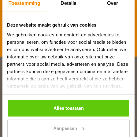
Toestemming
Details
Over
E-mailadres
*
Deze website maakt gebruik van cookies
We gebruiken cookies om content en advertenties te
Inschrijven
personaliseren, om functies voor social media te bieden
en om ons websiteverkeer te analyseren. Ook delen we
informatie over uw gebruik van onze site met onze
partners voor social media, adverteren en analyse. Deze
partners kunnen deze gegevens combineren met andere
Slagerij van Baar
informatie die u aan ze heeft verstrekt of die ze hebben
Burg. Van Baarstraat 10
verzameld op basis van uw gebruik van hun services.
1131 WT Volendam
T:
0299 - 363312
E:
info@runderkamp.nl
Alles toestaan
Geopend tot 18.00 uur
Aanpassen