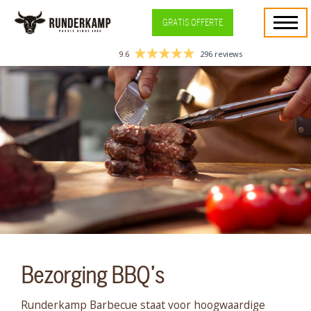
GRATIS OFFERTE
9.6
296 reviews
Bezorging BBQ’s
Runderkamp Barbecue staat voor hoogwaardige