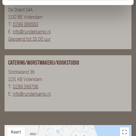
Slagerij De Stient
De Stient 14A
1132 BE Volendam
T:
0299 366563
E:
info@runderkamp.nl
Geopend tot 18.00 uur
Catering/Worstmakerij/Kookstudio
Slobbeland 36
1131 AB Volendam
T:
0299 399798
E:
info@runderkamp.nl