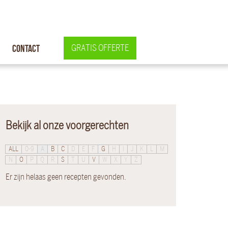
Contact
GRATIS OFFERTE
Bekijk al onze voorgerechten
ALL
0-9
A
B
C
D
E
F
G
H
I
J
K
L
M
N
O
P
Q
R
S
T
U
V
W
X
Y
Z
Er zijn helaas geen recepten gevonden.