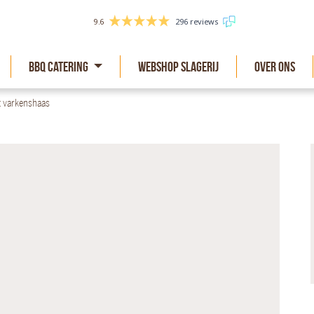
9.6
296 reviews
BBQ Catering
Webshop slagerij
Over Ons
t varkenshaas