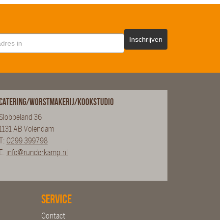
Inschrijven
Catering/Worstmakerij/Kookstudio
Slobbeland 36
1131 AB Volendam
T:
0299 399798
E:
info@runderkamp.nl
Service
Contact