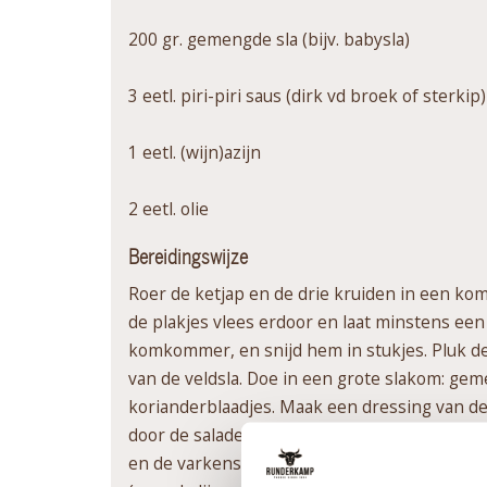
200 gr. gemengde sla (bijv. babysla)
3 eetl. piri-piri saus (dirk vd broek of sterkip
1 eetl. (wijn)azijn
2 eetl. olie
Bereidingswijze
Roer de ketjap en de drie kruiden in een kom
de plakjes vlees erdoor en laat minstens een 
komkommer, en snijd hem in stukjes. Pluk de 
van de veldsla. Doe in een grote slakom: gem
korianderblaadjes. Maak een dressing van de pi
door de salade. Bak in 1 eetlepel olie in een
en de varkenshaas over de 4 borden en eet er