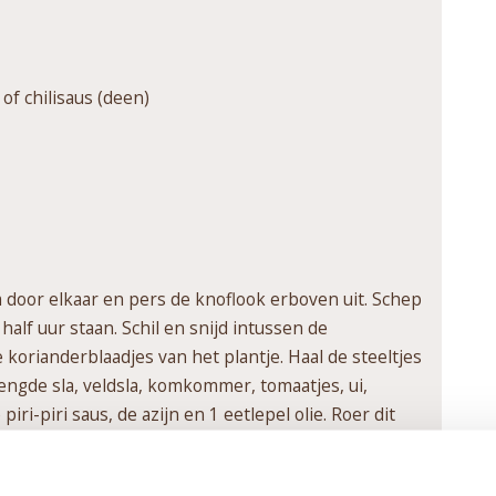
) of chilisaus (deen)
 door elkaar en pers de knoflook erboven uit. Schep
half uur staan. Schil en snijd intussen de
korianderblaadjes van het plantje. Haal de steeltjes
engde sla, veldsla, komkommer, tomaatjes, ui,
ri-piri saus, de azijn en 1 eetlepel olie. Roer dit
 wok de varkenshaasplakjes bruin. Verdeel de salade
 ovenfrietjes, bestrooid met wat kipkruiden, bij