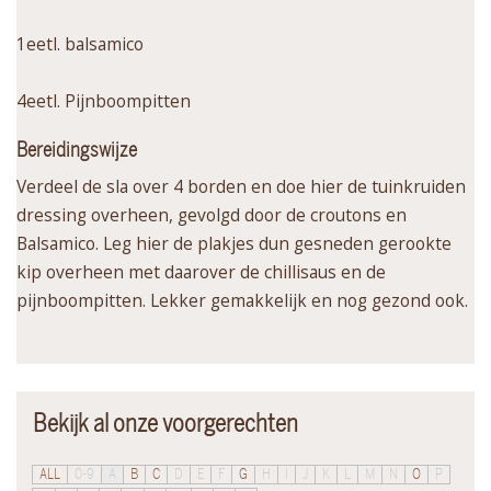
1eetl. balsamico
4eetl. Pijnboompitten
Bereidingswijze
Verdeel de sla over 4 borden en doe hier de tuinkruiden
dressing overheen, gevolgd door de croutons en
Balsamico. Leg hier de plakjes dun gesneden gerookte
kip overheen met daarover de chillisaus en de
pijnboompitten. Lekker gemakkelijk en nog gezond ook.
Bekijk al onze voorgerechten
ALL
0-9
A
B
C
D
E
F
G
H
I
J
K
L
M
N
O
P