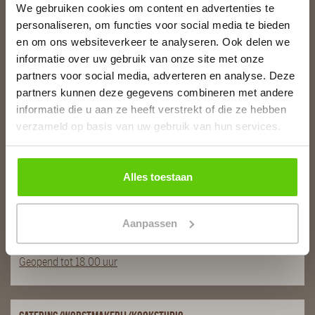
We gebruiken cookies om content en advertenties te
personaliseren, om functies voor social media te bieden
Slagerij van Baar
en om ons websiteverkeer te analyseren. Ook delen we
Burg. Van Baarstraat 10
informatie over uw gebruik van onze site met onze
1131 WT Volendam
partners voor social media, adverteren en analyse. Deze
T:
0299 - 363312
partners kunnen deze gegevens combineren met andere
E:
info@runderkamp.nl
informatie die u aan ze heeft verstrekt of die ze hebben
Geopend tot 18.00 uur
verzameld op basis van uw gebruik van hun services.
Slagerij De Stient
Alles toestaan
De Stient 14A
1132 BE Volendam
Aanpassen
T:
0299 366563
E:
info@runderkamp.nl
Geopend tot 18.00 uur