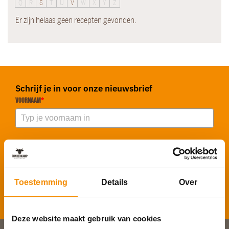
Q
R
S
T
U
V
W
X
Y
Z
Er zijn helaas geen recepten gevonden.
Schrijf je in voor onze nieuwsbrief
Voornaam
*
E-mailadres
*
Toestemming
Details
Over
Inschrijven
Deze website maakt gebruik van cookies