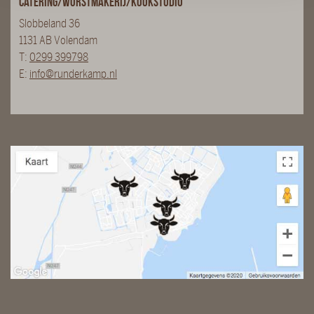
Catering/Worstmakerij/Kookstudio
Slobbeland 36
1131 AB Volendam
T:
0299 399798
E:
info@runderkamp.nl