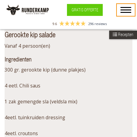
GRATIS OFFERTE
9.6
296 reviews
Gerookte kip salade
Recepten
Vanaf 4 persoon(en)
Ingredienten
300 gr. gerookte kip (dunne plakjes)
4 eetl. Chili saus
1 zak gemengde sla (veldsla mix)
4eetl. tuinkruiden dressing
4eetl. croutons