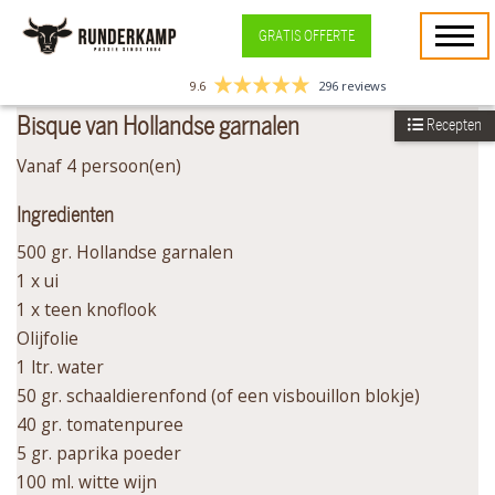
GRATIS OFFERTE
9.6
296 reviews
Bisque van Hollandse garnalen
Recepten
Vanaf 4 persoon(en)
Ingredienten
500 gr. Hollandse garnalen
1 x ui
1 x teen knoflook
Olijfolie
1 ltr. water
50 gr. schaaldierenfond (of een visbouillon blokje)
40 gr. tomatenpuree
5 gr. paprika poeder
100 ml. witte wijn