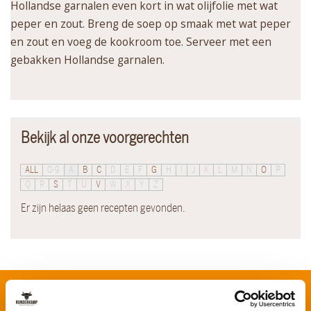
Hollandse garnalen even kort in wat olijfolie met wat
peper en zout. Breng de soep op smaak met wat peper
en zout en voeg de kookroom toe. Serveer met een
gebakken Hollandse garnalen.
Bekijk al onze voorgerechten
ALL
0-9
A
B
C
D
E
F
G
H
I
J
K
L
M
N
O
P
Q
R
S
T
U
V
W
X
Y
Z
Er zijn helaas geen recepten gevonden.
Schrijf je in voor onze nieuwsbrief