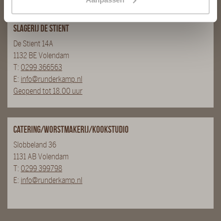
Slagerij De Stient
De Stient 14A
1132 BE Volendam
T:
0299 366563
E:
info@runderkamp.nl
Geopend tot 18.00 uur
Catering/Worstmakerij/Kookstudio
Slobbeland 36
1131 AB Volendam
T:
0299 399798
E:
info@runderkamp.nl