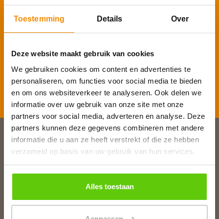
Voornaam
*
Toestemming
Details
Over
E-mailadres
*
Deze website maakt gebruik van cookies
We gebruiken cookies om content en advertenties te
personaliseren, om functies voor social media te bieden
Inschrijven
en om ons websiteverkeer te analyseren. Ook delen we
informatie over uw gebruik van onze site met onze
partners voor social media, adverteren en analyse. Deze
partners kunnen deze gegevens combineren met andere
informatie die u aan ze heeft verstrekt of die ze hebben
Slagerij van Baar
verzameld op basis van uw gebruik van hun services.
Burg. Van Baarstraat 10
1131 WT Volendam
T:
0299 - 363312
Alles toestaan
E:
info@runderkamp.nl
Geopend tot 18.00 uur
Aanpassen