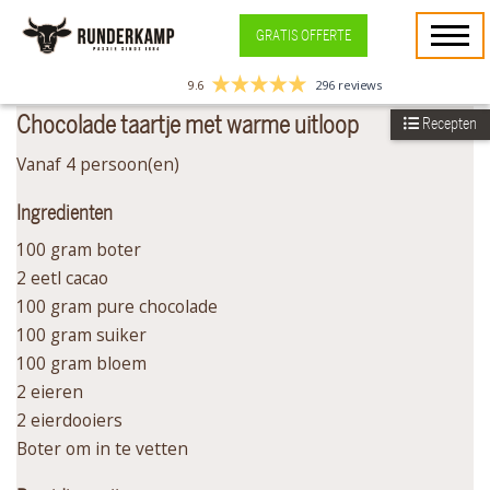
GRATIS OFFERTE
9.6
296 reviews
Chocolade taartje met warme uitloop
Recepten
Vanaf 4 persoon(en)
Ingredienten
100 gram boter
2 eetl cacao
100 gram pure chocolade
100 gram suiker
100 gram bloem
2 eieren
2 eierdooiers
Boter om in te vetten