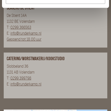
Slagerij De Stient
De Stient 14A
1132 BE Volendam
T:
0299 366563
E:
info@runderkamp.nl
Geopend tot 18.00 uur
Catering/Worstmakerij/Kookstudio
Slobbeland 36
1131 AB Volendam
T:
0299 399798
E:
info@runderkamp.nl