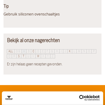
Tip
Gebruik siliconen ovenschaaltjes
Bekijk al onze nagerechten
ALL
0-9
A
B
C
D
E
F
G
H
I
J
K
L
M
N
O
P
Q
R
S
T
U
V
W
X
Y
Z
Er zijn helaas geen recepten gevonden.
Schrijf je in voor onze nieuwsbrief
Voornaam
*