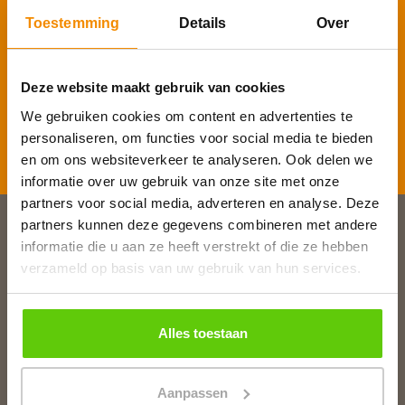
Toestemming
Details
Over
E-mailadres
*
Deze website maakt gebruik van cookies
We gebruiken cookies om content en advertenties te
personaliseren, om functies voor social media te bieden
Inschrijven
en om ons websiteverkeer te analyseren. Ook delen we
informatie over uw gebruik van onze site met onze
partners voor social media, adverteren en analyse. Deze
partners kunnen deze gegevens combineren met andere
informatie die u aan ze heeft verstrekt of die ze hebben
Slagerij van Baar
verzameld op basis van uw gebruik van hun services.
Burg. Van Baarstraat 10
1131 WT Volendam
T:
0299 - 363312
Alles toestaan
E:
info@runderkamp.nl
Geopend tot 18.00 uur
Aanpassen