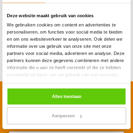
Catering Weesp
Deze website maakt gebruik van cookies
Catering Wormerveer
We gebruiken cookies om content en advertenties te
Catering Zaandam
personaliseren, om functies voor social media te bieden
en om ons websiteverkeer te analyseren. Ook delen we
informatie over uw gebruik van onze site met onze
Catering Zwaag
partners voor social media, adverteren en analyse. Deze
partners kunnen deze gegevens combineren met andere
Catering Zwanenburg
informatie die u aan ze heeft verstrekt of die ze hebben
verzameld op basis van uw gebruik van hun services.
Schrijf je in voor onze nieuwsbrief
Alles toestaan
Voornaam
*
Aanpassen
E-mailadres
*