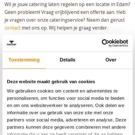
Wil je jouw catering laten regelen op een locatie in Edam?
Geen probleem! Vraag vrijblijvend een offerte aan. Heb
je vragen over onze cateringservice? Neem dan gerust
contact
met ons op. Wij helpen je graag verder.
De vakmensen van Runderkamp
Het is prettig samenwerken met de
Toestemming
Details
Over
Vakmensen van Runderkamp! Flexibel en
betrouwbaar. Heerlijke producten ècht vers
Deze website maakt gebruik van cookies
van het mes.
We gebruiken cookies om content en advertenties te
personaliseren, om functies voor social media te bieden
en om ons websiteverkeer te analyseren. Ook delen we
informatie over uw gebruik van onze site met onze
Een aanrader voor ieder evenement!
partners voor social media, adverteren en analyse. Deze
Wij zijn zeer tevreden over Runderkamp. De
partners kunnen deze gegevens combineren met andere
informatie die u aan ze heeft verstrekt of die ze hebben