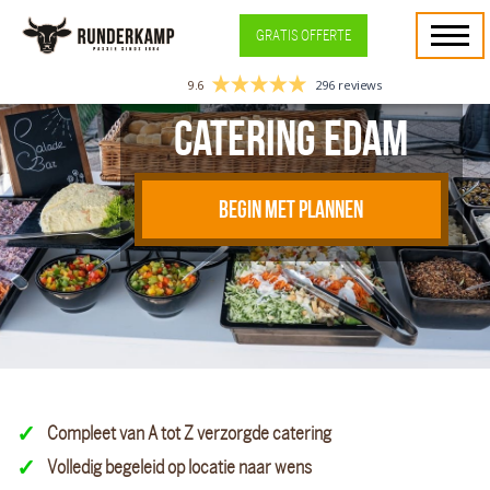
GRATIS OFFERTE
9.6
296 reviews
Catering Edam
BEGIN MET PLANNEN
Compleet van A tot Z verzorgde catering
Volledig begeleid op locatie naar wens