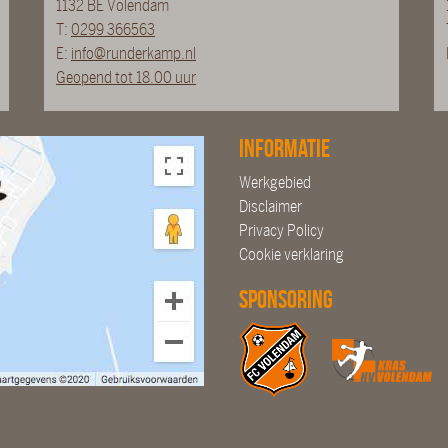
1132 BE Volendam
T:
0299 366563
E:
info@runderkamp.nl
Geopend tot 18.00 uur
Informatie
Werkgebied
Disclaimer
Privacy Policy
Cookie verklaring
Sponsoring