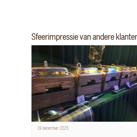
Sfeerimpressie van andere klante
19
december
2025