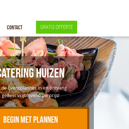
Contact
GRATIS OFFERTE
Catering Huizen
l de Eventplanner in en ontvang
geheel vrijblijvend uw prijs!
BEGIN MET PLANNEN