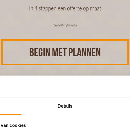
In 4 stappen een offerte op maat
Geheel vrijblijvend
BEGIN MET PLANNEN
n
Details
en cateringmogelijkheden aan in Huizen voor iedere gelegen
en aantal soort cateringservices zien:
 van cookies