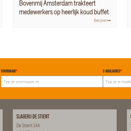
Bovenmij Amsterdam trakteert
medewerkers op heerlijk koud buffet
Bekijken
Voornaam
*
E-mailadres
*
Slagerij De Stient
De Stient 14A