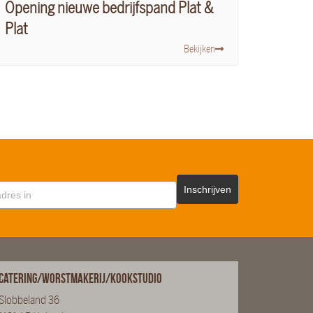
Opening nieuwe bedrijfspand Plat &
Plat
Bekijken
Inschrijven
Catering/Worstmakerij/Kookstudio
Slobbeland 36