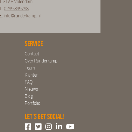
1131 AB Volendam
T:
0299 399798
E:
info@runderkamp.nl
Service
Contact
Over Runderkamp
Team
Klanten
FAQ
Nieuws
Blog
Portfolio
Let's get social!