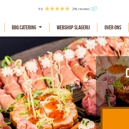
9.6
296 reviews
BBQ Catering
Webshop slagerij
Over Ons
Vu