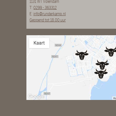
1131 WT Volendam
T:
0299 - 363312
E:
info@runderkamp.nl
Geopend tot 18.00 uur