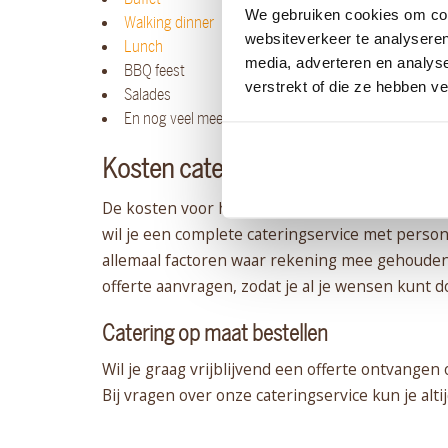
We gebruiken cookies om cont
Walking dinner
websiteverkeer te analyseren
Lunch
media, adverteren en analys
BBQ feest
verstrekt of die ze hebben v
Salades
En nog veel meer!
Kosten catering in Huizen
De kosten voor het leveren van een complete ca
wil je een complete cateringservice met persone
allemaal factoren waar rekening mee gehouden m
offerte aanvragen, zodat je al je wensen kunt
Catering op maat bestellen
Wil je graag vrijblijvend een offerte ontvange
Bij vragen over onze cateringservice kun je al