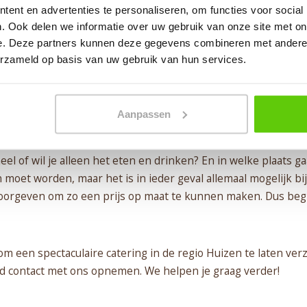
ent en advertenties te personaliseren, om functies voor social
. Ook delen we informatie over uw gebruik van onze site met on
e. Deze partners kunnen deze gegevens combineren met andere i
erzameld op basis van uw gebruik van hun services.
Aanpassen
tering in Huizen hangt natuurlijk volledig af van al jouw we
el of wil je alleen het eten en drinken? En in welke plaats g
oet worden, maar het is in ieder geval allemaal mogelijk bij
 doorgeven om zo een prijs op maat te kunnen maken. Dus be
n om een spectaculaire catering in de regio Huizen te laten v
tijd contact met ons opnemen. We helpen je graag verder!