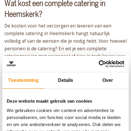
Wat kost een complete catering in
Heemskerk?
De kosten voor het verzorgen en leveren van een
complete catering in Heemskerk hangt natuurlijk
volledig af van de wensen die je nodig hebt. Voor hoeveel
personen is de catering? En wil je een complete
cateringservice met personeel of kies je toch liever voor
het alleen laten leveren en verzorgen van eten en
drinken op locatie? Het is allemaal mogelijk bij
Runderkamp. Je kunt bij ons vrijblijvend een offerte
Toestemming
Details
Over
aanvragen, zodat je al je wensen kunt doorgeven om zo
een prijs op maat te kunnen maken. Dus begin vandaag
Deze website maakt gebruik van cookies
nog met plannen!
We gebruiken cookies om content en advertenties te
Catering Heemskerk laten verzorgen?
personaliseren, om functies voor social media te bieden
en om ons websiteverkeer te analyseren. Ook delen we
Wil je de catering in Heemskerk laten verzorgen door