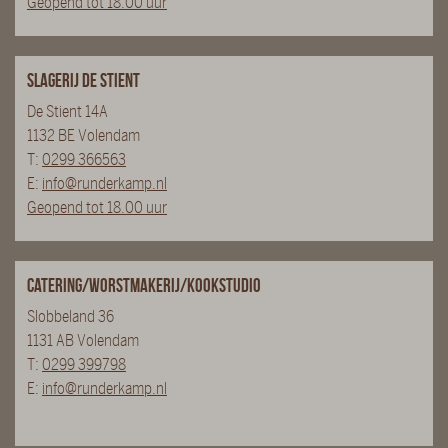
Geopend tot 18.00 uur
Slagerij De Stient
De Stient 14A
1132 BE Volendam
T:
0299 366563
E:
info@runderkamp.nl
Geopend tot 18.00 uur
Catering/Worstmakerij/Kookstudio
Slobbeland 36
1131 AB Volendam
T:
0299 399798
E:
info@runderkamp.nl