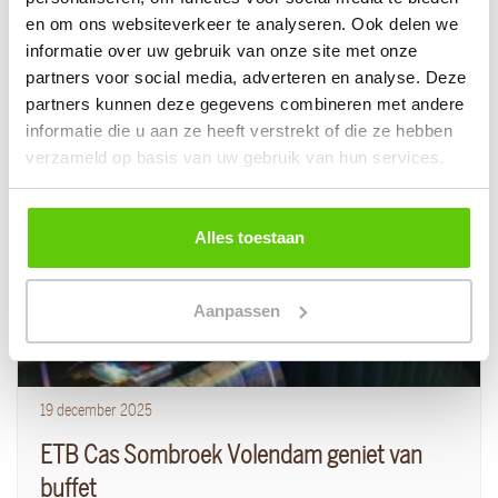
en om ons websiteverkeer te analyseren. Ook delen we
informatie over uw gebruik van onze site met onze
Sfeerimpressie van andere klanten
partners voor social media, adverteren en analyse. Deze
partners kunnen deze gegevens combineren met andere
informatie die u aan ze heeft verstrekt of die ze hebben
verzameld op basis van uw gebruik van hun services.
Alles toestaan
Aanpassen
19
december
2025
ETB Cas Sombroek Volendam geniet van
buffet