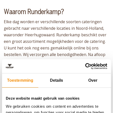
Waarom Runderkamp?
Elke dag worden er verschillende soorten cateringen
gebracht naar verschillende locaties in Noord-Holland,
waaronder Heerhugowaard. Runderkamp beschikt over
een groot assortiment mogelijkheden voor de catering.
U kunt het ook nog eens gemakkelijk online bij ons
bestellen. Wij verzorgen alle benodigdheden. Na afloop
ruimen wij alles weer voor u op. U heeft totaal geen
zorgen met de catering van Runderkamp. Dit zorgt
ervoor dat klanten graag steeds bij ons terugkomen. Dus
bent u op zoek naar de allerbeste cateraar in de regio
Toestemming
Details
Over
Heerhugowaard? Dan kiest u voor Runderkamp!
Deze website maakt gebruik van cookies
We gebruiken cookies om content en advertenties te
personaliseren, om functies voor social media te bieden