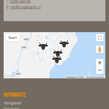
T:
0299 399798
E:
info@runderkamp.nl
Informatie
Werkgebied
Disclaimer