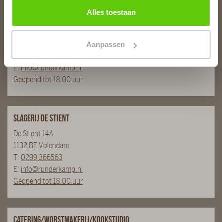
Alles toestaan
Slagerij van Baar
Burg. Van Baarstraat 10
1131 WT Volendam
Aanpassen
T:
0299 - 363312
E:
info@runderkamp.nl
Geopend tot 18.00 uur
Slagerij De Stient
De Stient 14A
1132 BE Volendam
T:
0299 366563
E:
info@runderkamp.nl
Geopend tot 18.00 uur
Catering/Worstmakerij/Kookstudio