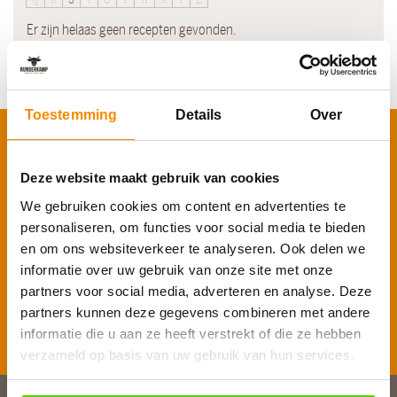
Er zijn helaas geen recepten gevonden.
Toestemming
Details
Over
Schrijf je in voor onze nieuwsbrief
Voornaam
*
Deze website maakt gebruik van cookies
We gebruiken cookies om content en advertenties te
personaliseren, om functies voor social media te bieden
E-mailadres
*
en om ons websiteverkeer te analyseren. Ook delen we
informatie over uw gebruik van onze site met onze
partners voor social media, adverteren en analyse. Deze
partners kunnen deze gegevens combineren met andere
Inschrijven
informatie die u aan ze heeft verstrekt of die ze hebben
verzameld op basis van uw gebruik van hun services.