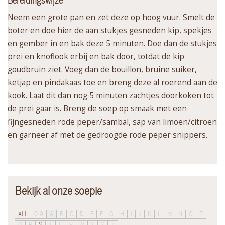
Bereidingswijze
Neem een grote pan en zet deze op hoog vuur. Smelt de
boter en doe hier de aan stukjes gesneden kip, spekjes
en gember in en bak deze 5 minuten. Doe dan de stukjes
prei en knoflook erbij en bak door, totdat de kip
goudbruin ziet. Voeg dan de bouillon, bruine suiker,
ketjap en pindakaas toe en breng deze al roerend aan de
kook. Laat dit dan nog 5 minuten zachtjes doorkoken tot
de prei gaar is. Breng de soep op smaak met een
fijngesneden rode peper/sambal, sap van limoen/citroen
en garneer af met de gedroogde rode peper snippers.
Bekijk al onze soepie
ALL
0-9
A
B
C
D
E
F
G
H
I
J
K
L
M
N
O
P
Q
R
S
T
U
V
W
X
Y
Z