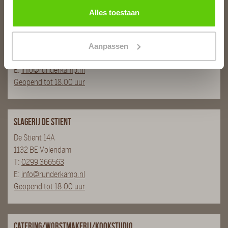
Alles toestaan
Slagerij van Baar
Burg. Van Baarstraat 10
1131 WT Volendam
Aanpassen
T:
0299 - 363312
E:
info@runderkamp.nl
Geopend tot 18.00 uur
Slagerij De Stient
De Stient 14A
1132 BE Volendam
T:
0299 366563
E:
info@runderkamp.nl
Geopend tot 18.00 uur
Catering/Worstmakerij/Kookstudio