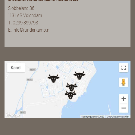
Slobbeland 36
1131 AB Volendam
T:
0299 399798
E:
info@runderkamp.nl