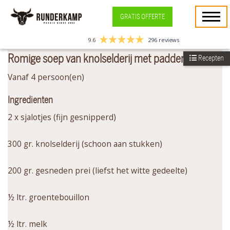
GRATIS OFFERTE
9.6
296 reviews
Romige soep van knolselderij met paddenstoelen
Recepten
Vanaf 4 persoon(en)
Ingredienten
2 x sjalotjes (fijn gesnipperd)
300 gr. knolselderij (schoon aan stukken)
200 gr. gesneden prei (liefst het witte gedeelte)
½ ltr. groentebouillon
½ ltr. melk