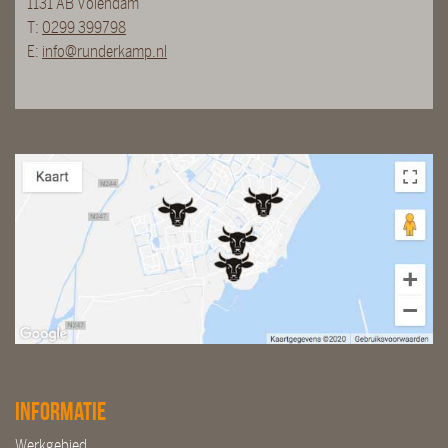
1131 AB Volendam
T:
0299 399798
E:
info@runderkamp.nl
Informatie
Werkgebied