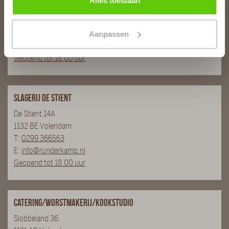
Alles toestaan
Burg. Van Baarstraat 10
1131 WT Volendam
T:
0299 - 363312
Aanpassen
E:
info@runderkamp.nl
Geopend tot 18.00 uur
Slagerij De Stient
De Stient 14A
1132 BE Volendam
T:
0299 366563
E:
info@runderkamp.nl
Geopend tot 18.00 uur
Catering/Worstmakerij/Kookstudio
Slobbeland 36