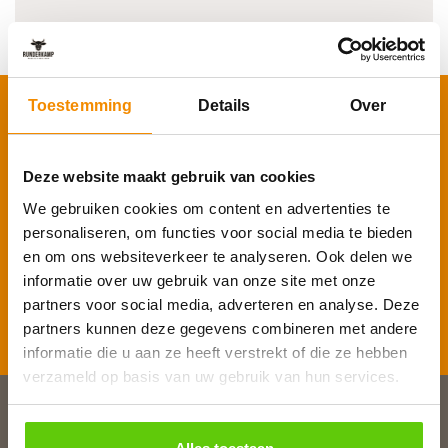
Toestemming
Details
Over
Schrijf je in voor onze nieuwsbrief
Voornaam
*
Deze website maakt gebruik van cookies
We gebruiken cookies om content en advertenties te
E-mailadres
*
personaliseren, om functies voor social media te bieden
en om ons websiteverkeer te analyseren. Ook delen we
informatie over uw gebruik van onze site met onze
partners voor social media, adverteren en analyse. Deze
Inschrijven
partners kunnen deze gegevens combineren met andere
informatie die u aan ze heeft verstrekt of die ze hebben
verzameld op basis van uw gebruik van hun services.
Slagerij van Baar