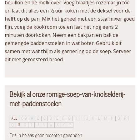
bouillon en de melk over. Voeg blaadjes rozemarijn toe
en laat dit alles een ½ uur koken met de deksel voor de
helft op de pan. Mix het geheel met een staafmixer goed
fijn, voeg de kookroom toe en laat het nog eens 2
minuten doorkoken. Neem een bakpan en bak de
gemengde paddenstoelen in wat boter. Gebruik dit
samen met wat thijm als garnering op de soep. Serveer
dit met geroosterd brood.
Bekijk al onze romige-soep-van-knolselderij-
met-paddenstoelen
ALL
0-9
A
B
C
D
E
F
G
H
I
J
K
L
M
N
O
P
Q
R
S
T
U
V
W
X
Y
Z
Er zijn helaas geen recepten gevonden.