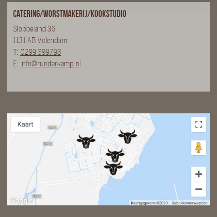
Catering/Worstmakerij/Kookstudio
Slobbeland 36
1131 AB Volendam
T:
0299 399798
E:
info@runderkamp.nl