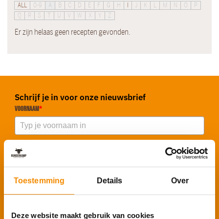
ALL
0-9
A
B
C
D
E
F
G
H
I
J
K
L
M
N
O
P
Q
R
S
T
U
V
W
X
Y
Z
Er zijn helaas geen recepten gevonden.
Schrijf je in voor onze nieuwsbrief
Voornaam
*
E-mailadres
*
Toestemming
Details
Over
Inschrijven
Deze website maakt gebruik van cookies