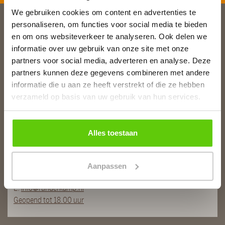
We gebruiken cookies om content en advertenties te
personaliseren, om functies voor social media te bieden
Slagerij van Baar
en om ons websiteverkeer te analyseren. Ook delen we
informatie over uw gebruik van onze site met onze
Burg. Van Baarstraat 10
partners voor social media, adverteren en analyse. Deze
1131 WT Volendam
partners kunnen deze gegevens combineren met andere
T:
0299 - 363312
informatie die u aan ze heeft verstrekt of die ze hebben
E:
info@runderkamp.nl
verzameld op basis van uw gebruik van hun services.
Geopend tot 18.00 uur
Alles toestaan
Slagerij De Stient
De Stient 14A
1132 BE Volendam
Aanpassen
T:
0299 366563
E:
info@runderkamp.nl
Geopend tot 18.00 uur