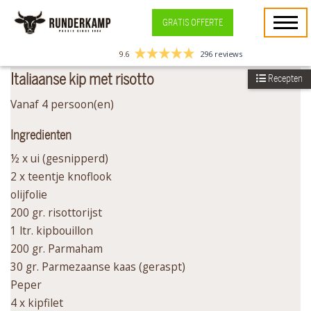
GRATIS OFFERTE
9.6
296 reviews
Italiaanse kip met risotto
Recepten
Vanaf 4 persoon(en)
Ingredienten
½ x ui (gesnipperd)
2 x teentje knoflook
olijfolie
200 gr. risottorijst
1 ltr. kipbouillon
200 gr. Parmaham
30 gr. Parmezaanse kaas (geraspt)
Peper
4 x kipfilet