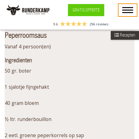
GRATIS OFFERTE
9.6
296 reviews
Peperroomsaus
Recepten
Vanaf 4 persoon(en)
Ingredienten
50 gr. boter
1 sjalotje fijngehakt
40 gram bloem
½ ltr. runderbouillon
2 eetl. groene peperkorrels op sap