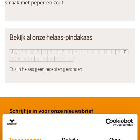
smaak met peper en zout.
Bekijk al onze helaas-pindakaas
ALL
0-9
A
B
C
D
E
F
G
H
I
J
K
L
M
N
O
P
Q
R
S
T
U
V
W
X
Y
Z
Er zijn helaas geen recepten gevonden.
Schrijf je in voor onze nieuwsbrief
Voornaam
*
Toestemming
Details
Over