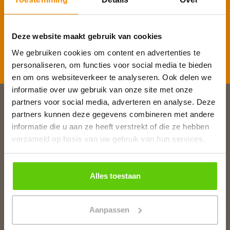
E-mailadres
*
Deze website maakt gebruik van cookies
We gebruiken cookies om content en advertenties te
Inschrijven
personaliseren, om functies voor social media te bieden
en om ons websiteverkeer te analyseren. Ook delen we
informatie over uw gebruik van onze site met onze
partners voor social media, adverteren en analyse. Deze
Slagerij van Baar
partners kunnen deze gegevens combineren met andere
informatie die u aan ze heeft verstrekt of die ze hebben
Burg. Van Baarstraat 10
verzameld op basis van uw gebruik van hun services.
1131 WT Volendam
T:
0299 - 363312
E:
info@runderkamp.nl
Alles toestaan
Geopend tot 18.00 uur
Aanpassen
Slagerij De Stient