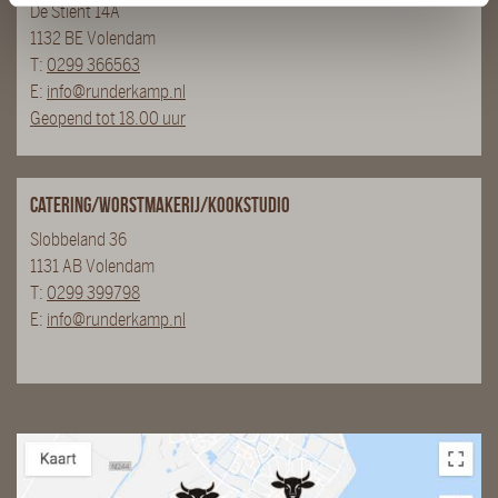
De Stient 14A
1132 BE Volendam
T:
0299 366563
E:
info@runderkamp.nl
Geopend tot 18.00 uur
Catering/Worstmakerij/Kookstudio
Slobbeland 36
1131 AB Volendam
T:
0299 399798
E:
info@runderkamp.nl