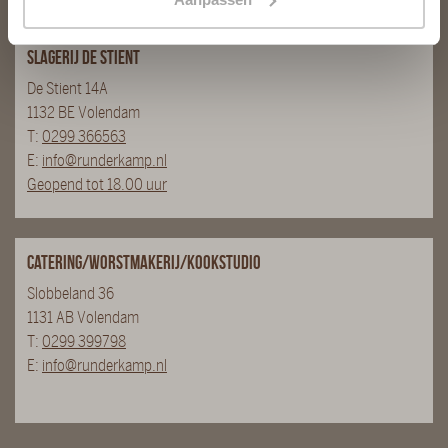
Slagerij De Stient
De Stient 14A
1132 BE Volendam
T:
0299 366563
E:
info@runderkamp.nl
Geopend tot 18.00 uur
Catering/Worstmakerij/Kookstudio
Slobbeland 36
1131 AB Volendam
T:
0299 399798
E:
info@runderkamp.nl