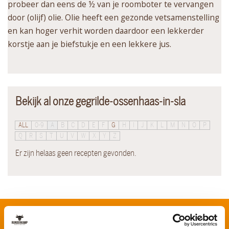
probeer dan eens de ½ van je roomboter te vervangen
door (olijf) olie. Olie heeft een gezonde vetsamenstelling
en kan hoger verhit worden daardoor een lekkerder
korstje aan je biefstukje en een lekkere jus.
Bekijk al onze gegrilde-ossenhaas-in-sla
ALL
0-9
A
B
C
D
E
F
G
H
I
J
K
L
M
N
O
P
Q
R
S
T
U
V
W
X
Y
Z
Er zijn helaas geen recepten gevonden.
Schrijf je in voor onze nieuwsbrief