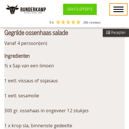
GRATIS OFFERTE
9.6
296 reviews
Gegrilde ossenhaas salade
Recepten
Vanaf 4 persoon(en)
Ingredienten
½ x Sap van een limoen
1 eetl. vissaus of sojasaus
1 eetl. sesamolie
300 gr. ossehaas in ongeveer 12 stukjes
1 x krop sla, binnenste gedeelte