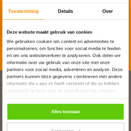
Voornaam
*
Toestemming
Details
Over
E-mailadres
*
Deze website maakt gebruik van cookies
We gebruiken cookies om content en advertenties te
personaliseren, om functies voor social media te bieden
Inschrijven
en om ons websiteverkeer te analyseren. Ook delen we
informatie over uw gebruik van onze site met onze
partners voor social media, adverteren en analyse. Deze
partners kunnen deze gegevens combineren met andere
informatie die u aan ze heeft verstrekt of die ze hebben
Slagerij van Baar
verzameld op basis van uw gebruik van hun services.
Burg. Van Baarstraat 10
1131 WT Volendam
T:
0299 - 363312
Alles toestaan
E:
info@runderkamp.nl
Geopend tot 18.00 uur
Aanpassen