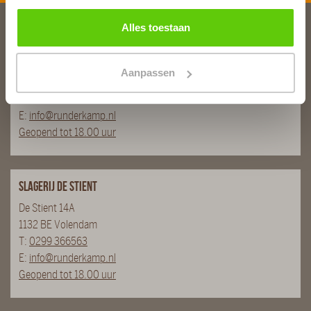
Alles toestaan
Slagerij van Baar
Burg. Van Baarstraat 10
Aanpassen
1131 WT Volendam
T:
0299 - 363312
E:
info@runderkamp.nl
Geopend tot 18.00 uur
Slagerij De Stient
De Stient 14A
1132 BE Volendam
T:
0299 366563
E:
info@runderkamp.nl
Geopend tot 18.00 uur