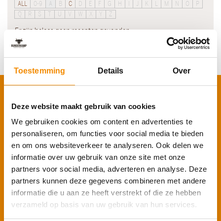
ALL
0-9
A
B
C
D
E
F
G
H
I
J
K
L
M
N
O
P
Q
R
S
T
U
V
W
X
Y
Z
Er zijn helaas geen recepten gevonden.
Toestemming
Details
Over
Schrijf je in voor onze nieuwsbrief
Deze website maakt gebruik van cookies
Voornaam
*
We gebruiken cookies om content en advertenties te
personaliseren, om functies voor social media te bieden
en om ons websiteverkeer te analyseren. Ook delen we
E-mailadres
*
informatie over uw gebruik van onze site met onze
partners voor social media, adverteren en analyse. Deze
partners kunnen deze gegevens combineren met andere
informatie die u aan ze heeft verstrekt of die ze hebben
Inschrijven
verzameld op basis van uw gebruik van hun services.