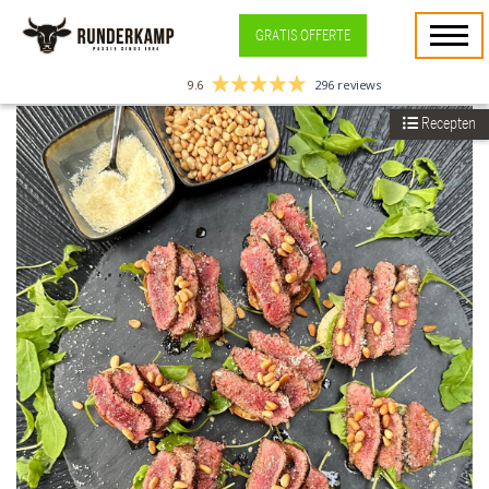
GRATIS OFFERTE
9.6
296 reviews
Recepten