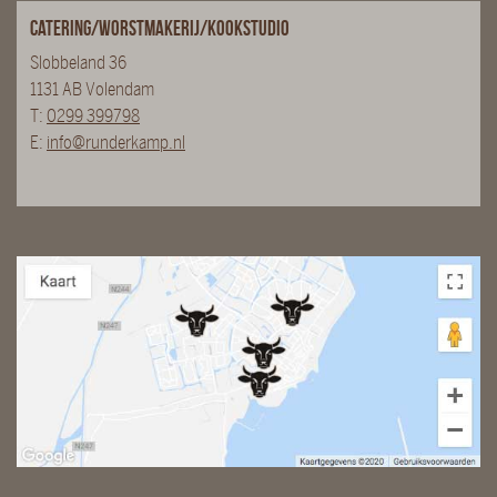
Catering/Worstmakerij/Kookstudio
Slobbeland 36
1131 AB Volendam
T:
0299 399798
E:
info@runderkamp.nl