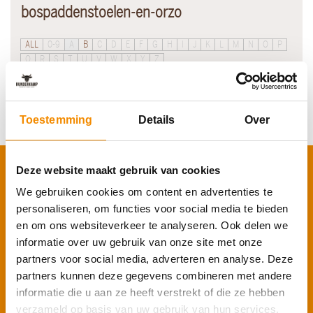
bospaddenstoelen-en-orzo
ALL
0-9
A
B
C
D
E
F
G
H
I
J
K
L
M
N
O
P
Q
R
S
T
U
V
W
X
Y
Z
Er zijn helaas geen recepten gevonden.
Toestemming
Details
Over
Deze website maakt gebruik van cookies
Schrijf je in voor onze nieuwsbrief
We gebruiken cookies om content en advertenties te
Voornaam
*
personaliseren, om functies voor social media te bieden
en om ons websiteverkeer te analyseren. Ook delen we
informatie over uw gebruik van onze site met onze
E-mailadres
*
partners voor social media, adverteren en analyse. Deze
partners kunnen deze gegevens combineren met andere
informatie die u aan ze heeft verstrekt of die ze hebben
verzameld op basis van uw gebruik van hun services.