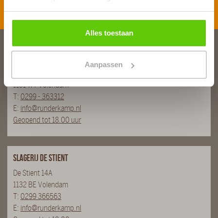
Inschrijven
Alles toestaan
Slagerij van Baar
Aanpassen
Burg. Van Baarstraat 10
1131 WT Volendam
T:
0299 - 363312
E:
info@runderkamp.nl
Geopend tot 18.00 uur
Slagerij De Stient
De Stient 14A
1132 BE Volendam
T:
0299 366563
E:
info@runderkamp.nl