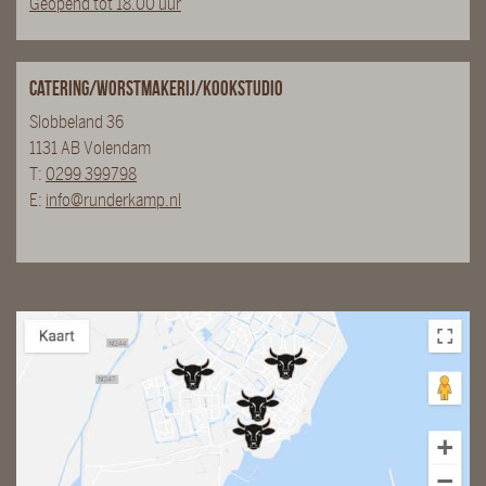
Geopend tot 18.00 uur
Catering/Worstmakerij/Kookstudio
Slobbeland 36
1131 AB Volendam
T:
0299 399798
E:
info@runderkamp.nl