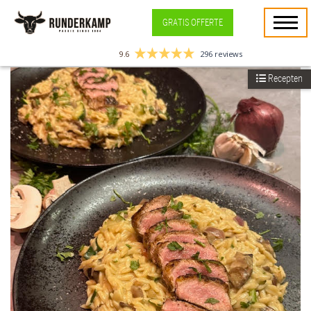
GRATIS OFFERTE
9.6
296 reviews
Recepten