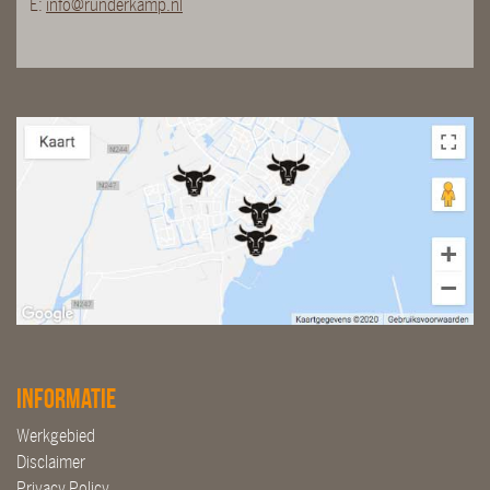
E:
info@runderkamp.nl
Informatie
Werkgebied
Disclaimer
Privacy Policy