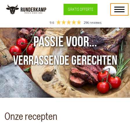
GRATIS OFFERTE
9.6
296 reviews
Passie voor...
verrassende gerechten
Onze recepten