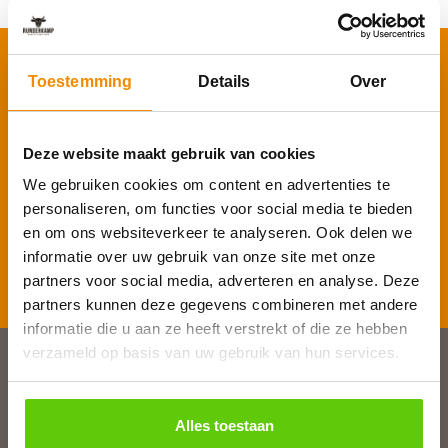
Schrijf je in voor onze nieuwsbrief
Toestemming
Details
Over
Voornaam
*
Deze website maakt gebruik van cookies
E-mailadres
*
We gebruiken cookies om content en advertenties te
personaliseren, om functies voor social media te bieden
en om ons websiteverkeer te analyseren. Ook delen we
informatie over uw gebruik van onze site met onze
Inschrijven
partners voor social media, adverteren en analyse. Deze
partners kunnen deze gegevens combineren met andere
informatie die u aan ze heeft verstrekt of die ze hebben
verzameld op basis van uw gebruik van hun services.
Slagerij van Baar
Burg. Van Baarstraat 10
Alles toestaan
1131 WT Volendam