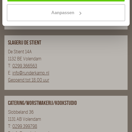
T:
0299 - 363312
E:
info@runderkamp.nl
Aanpassen
Geopend tot 18.00 uur
Slagerij De Stient
De Stient 14A
1132 BE Volendam
T:
0299 366563
E:
info@runderkamp.nl
Geopend tot 18.00 uur
Catering/Worstmakerij/Kookstudio
Slobbeland 36
1131 AB Volendam
T:
0299 399798