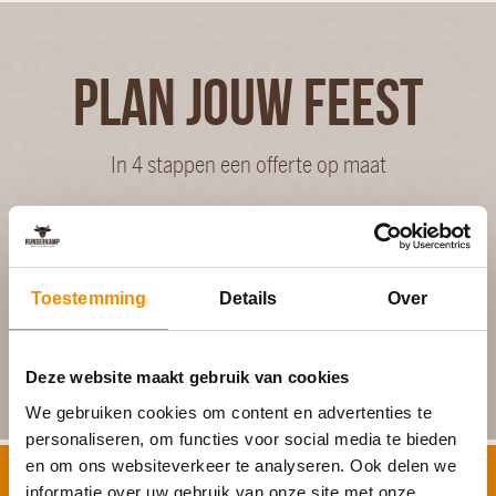
PLAN JOUW FEEST
In 4 stappen een offerte op maat
Geheel vrijblijvend
Toestemming
Details
Over
BEGIN MET PLANNEN
Deze website maakt gebruik van cookies
We gebruiken cookies om content en advertenties te
personaliseren, om functies voor social media te bieden
en om ons websiteverkeer te analyseren. Ook delen we
Schrijf je in voor onze nieuwsbrief
informatie over uw gebruik van onze site met onze