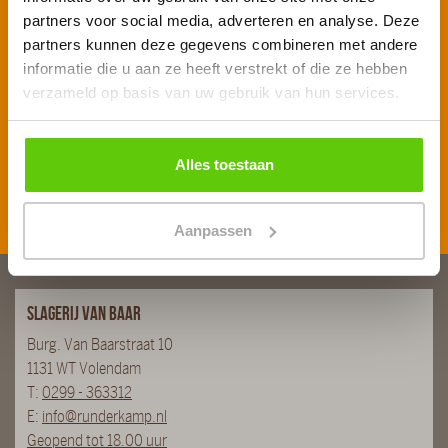
partners voor social media, adverteren en analyse. Deze
Voornaam
*
partners kunnen deze gegevens combineren met andere
informatie die u aan ze heeft verstrekt of die ze hebben
verzameld op basis van uw gebruik van hun services.
E-mailadres
*
Alles toestaan
Inschrijven
Aanpassen
Slagerij van Baar
Burg. Van Baarstraat 10
1131 WT Volendam
T:
0299 - 363312
E:
info@runderkamp.nl
Geopend tot 18.00 uur