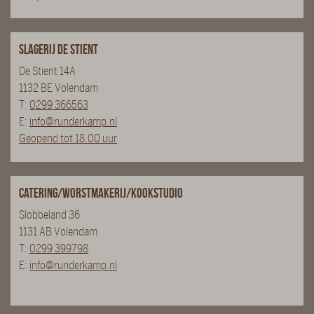
Slagerij De Stient
De Stient 14A
1132 BE Volendam
T:
0299 366563
E:
info@runderkamp.nl
Geopend tot 18.00 uur
Catering/Worstmakerij/Kookstudio
Slobbeland 36
1131 AB Volendam
T:
0299 399798
E:
info@runderkamp.nl