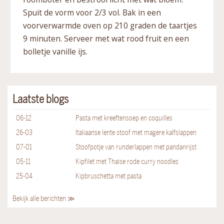
Spuit de vorm voor 2/3 vol. Bak in een
voorverwarmde oven op 210 graden de taartjes
9 minuten. Serveer met wat rood fruit en een
bolletje vanille ijs.
Laatste blogs
06-12
Pasta met kreeftensoep en coquilles
26-03
Italiaanse lente stoof met magere kalfslappen
07-01
Stoofpotje van runderlappen met pandanrijst
05-11
Kipfilet met Thaise rode curry noodles
25-04
Kipbruschetta met pasta
Bekijk alle berichten ≫