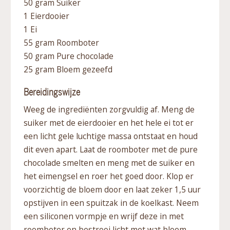
50 gram Suiker
1 Eierdooier
1 Ei
55 gram Roomboter
50 gram Pure chocolade
25 gram Bloem gezeefd
Bereidingswijze
Weeg de ingrediënten zorgvuldig af. Meng de
suiker met de eierdooier en het hele ei tot er
een licht gele luchtige massa ontstaat en houd
dit even apart. Laat de roomboter met de pure
chocolade smelten en meng met de suiker en
het eimengsel en roer het goed door. Klop er
voorzichtig de bloem door en laat zeker 1,5 uur
opstijven in een spuitzak in de koelkast. Neem
een siliconen vormpje en wrijf deze in met
roomboter en bestrooi licht met wat bloem.