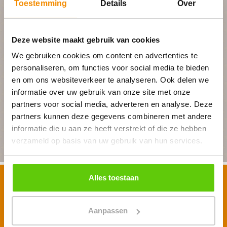
PLAN JOUW FEEST
Toestemming
Details
Over
In 4 stappen een offerte op maat
Deze website maakt gebruik van cookies
We gebruiken cookies om content en advertenties te
Geheel vrijblijvend
personaliseren, om functies voor social media te bieden
en om ons websiteverkeer te analyseren. Ook delen we
informatie over uw gebruik van onze site met onze
partners voor social media, adverteren en analyse. Deze
BEGIN MET PLANNEN
partners kunnen deze gegevens combineren met andere
informatie die u aan ze heeft verstrekt of die ze hebben
verzameld op basis van uw gebruik van hun services.
Alles toestaan
Schrijf je in voor onze nieuwsbrief
Voornaam
*
Aanpassen