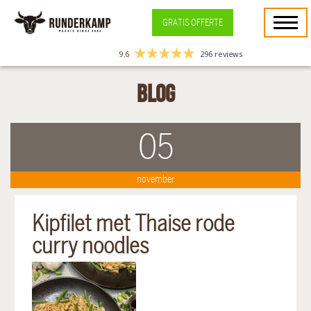
GRATIS OFFERTE
9.6
296 reviews
Blog
05
november
Kipfilet met Thaise rode
curry noodles