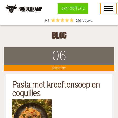
GRATIS OFFERTE
9.6
296 reviews
Blog
06
december
Pasta met kreeftensoep en
coquilles