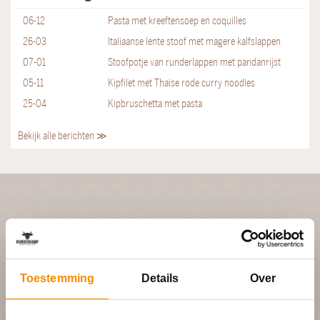
06-12
Pasta met kreeftensoep en coquilles
26-03
Italiaanse lente stoof met magere kalfslappen
07-01
Stoofpotje van runderlappen met pandanrijst
05-11
Kipfilet met Thaise rode curry noodles
25-04
Kipbruschetta met pasta
Bekijk alle berichten ≫
PLAN JOUW FEEST
In 4 stappen een offerte op maat
Toestemming
Details
Over