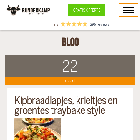
GRATIS OFFERTE
9.6
296 reviews
Blog
22
maart
Kipbraadlapjes, krieltjes en
groentes traybake style