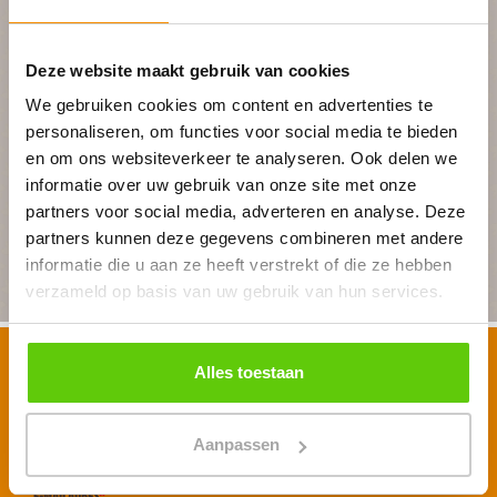
In 4 stappen een offerte op maat
Deze website maakt gebruik van cookies
We gebruiken cookies om content en advertenties te
Geheel vrijblijvend
personaliseren, om functies voor social media te bieden
en om ons websiteverkeer te analyseren. Ook delen we
informatie over uw gebruik van onze site met onze
BEGIN MET PLANNEN
partners voor social media, adverteren en analyse. Deze
partners kunnen deze gegevens combineren met andere
informatie die u aan ze heeft verstrekt of die ze hebben
verzameld op basis van uw gebruik van hun services.
Alles toestaan
Schrijf je in voor onze nieuwsbrief
Voornaam
*
Aanpassen
E-mailadres
*