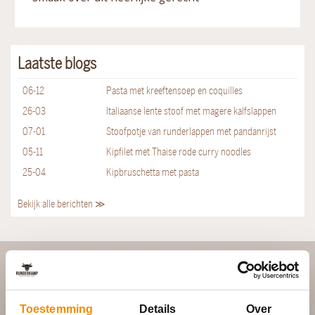
Laatste blogs
06-12
Pasta met kreeftensoep en coquilles
26-03
Italiaanse lente stoof met magere kalfslappen
07-01
Stoofpotje van runderlappen met pandanrijst
05-11
Kipfilet met Thaise rode curry noodles
25-04
Kipbruschetta met pasta
Bekijk alle berichten ≫
PLAN JOUW FEEST
Toestemming
Details
Over