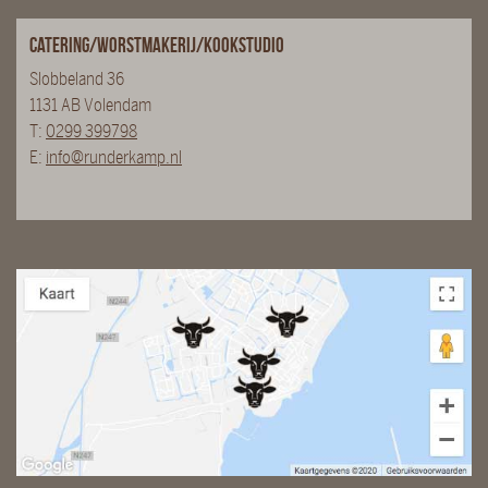
Catering/Worstmakerij/Kookstudio
Slobbeland 36
1131 AB Volendam
T:
0299 399798
E:
info@runderkamp.nl