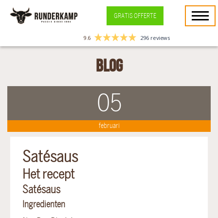
GRATIS OFFERTE
9.6
296 reviews
Blog
05
februari
Satésaus
Het recept
Satésaus
Ingredienten