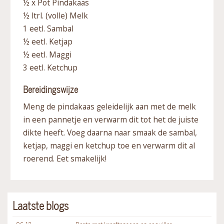
½ x Pot Pindakaas
½ ltrl. (volle) Melk
1 eetl. Sambal
½ eetl. Ketjap
½ eetl. Maggi
3 eetl. Ketchup
Bereidingswijze
Meng de pindakaas geleidelijk aan met de melk
in een pannetje en verwarm dit tot het de juiste
dikte heeft. Voeg daarna naar smaak de sambal,
ketjap, maggi en ketchup toe en verwarm dit al
roerend. Eet smakelijk!
Laatste blogs