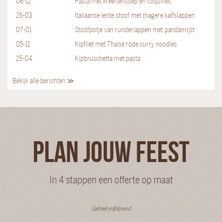
06-12
Pasta met kreeftensoep en coquilles
26-03
Italiaanse lente stoof met magere kalfslappen
07-01
Stoofpotje van runderlappen met pandanrijst
05-11
Kipfilet met Thaise rode curry noodles
25-04
Kipbruschetta met pasta
Bekijk alle berichten ≫
PLAN JOUW FEEST
In 4 stappen een offerte op maat
Geheel vrijblijvend