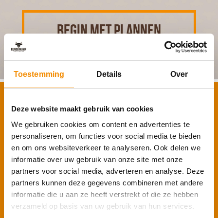
BEGIN MET PLANNEN
Toestemming
Details
Over
Schrijf je in voor onze nieuwsbrief
Deze website maakt gebruik van cookies
Voornaam
*
We gebruiken cookies om content en advertenties te
personaliseren, om functies voor social media te bieden
en om ons websiteverkeer te analyseren. Ook delen we
E-mailadres
*
informatie over uw gebruik van onze site met onze
partners voor social media, adverteren en analyse. Deze
partners kunnen deze gegevens combineren met andere
informatie die u aan ze heeft verstrekt of die ze hebben
Inschrijven
verzameld op basis van uw gebruik van hun services.