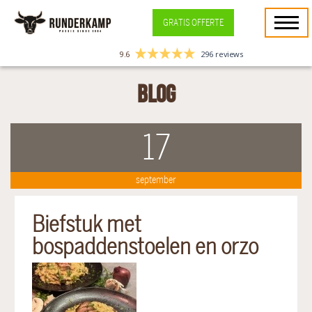
GRATIS OFFERTE
9.6
296 reviews
Blog
17
september
Biefstuk met
bospaddenstoelen en orzo