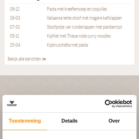
06-12
Pasta met kreeftensoep en coquilles
26-03
Italiaanse lente stoof met magere kalfslappen
07-01
Stoofpotje van runderlappen met pandanrijst
05-11
Kipfilet met Thaise rode curry noodles
25-04
Kipbruschetta met pasta
Bekijk alle berichten ≫
PLAN JOUW FEEST
In 4 stappen een offerte op maat
Toestemming
Details
Over