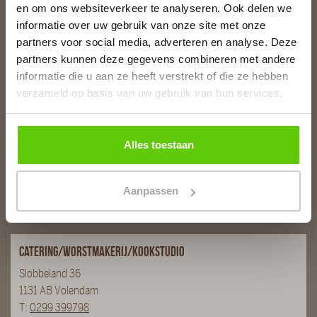
1131 WT Volendam
en om ons websiteverkeer te analyseren. Ook delen we
T:
0299 - 363312
informatie over uw gebruik van onze site met onze
E:
info@runderkamp.nl
partners voor social media, adverteren en analyse. Deze
Geopend tot 18.00 uur
partners kunnen deze gegevens combineren met andere
informatie die u aan ze heeft verstrekt of die ze hebben
verzameld op basis van uw gebruik van hun services.
Slagerij De Stient
De Stient 14A
Alles toestaan
1132 BE Volendam
T:
0299 366563
E:
info@runderkamp.nl
Aanpassen
Geopend tot 18.00 uur
Catering/Worstmakerij/Kookstudio
Slobbeland 36
1131 AB Volendam
T:
0299 399798