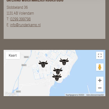
Slobbeland 36
1131 AB Volendam
T:
0299 399798
E:
info@runderkamp.nl