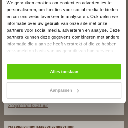
We gebruiken cookies om content en advertenties te
personaliseren, om functies voor social media te bieden
Slagerij van Baar
en om ons websiteverkeer te analyseren. Ook delen we
Burg. Van Baarstraat 10
informatie over uw gebruik van onze site met onze
1131 WT Volendam
partners voor social media, adverteren en analyse. Deze
T:
0299 - 363312
partners kunnen deze gegevens combineren met andere
E:
info@runderkamp.nl
informatie die u aan ze heeft verstrekt of die ze hebben
Geopend tot 18.00 uur
verzameld op basis van uw gebruik van hun services.
Slagerij De Stient
Alles toestaan
De Stient 14A
1132 BE Volendam
Aanpassen
T:
0299 366563
E:
info@runderkamp.nl
Geopend tot 18.00 uur
Catering/Worstmakerij/Kookstudio