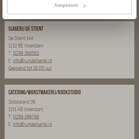
Geopend tot 18.00 uur
Aanpassen
Slagerij De Stient
De Stient 14A
1132 BE Volendam
T:
0299 366563
E:
info@runderkamp.nl
Geopend tot 18.00 uur
Catering/Worstmakerij/Kookstudio
Slobbeland 36
1131 AB Volendam
T:
0299 399798
E:
info@runderkamp.nl