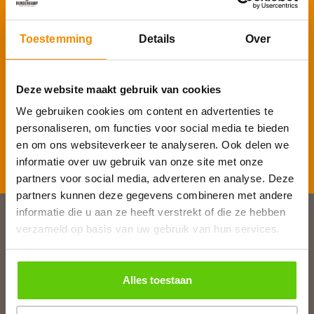
Schrijf je in voor onze nieuwsbrief
Voornaam
*
Toestemming
Details
Over
Deze website maakt gebruik van cookies
E-mailadres
*
We gebruiken cookies om content en advertenties te
personaliseren, om functies voor social media te bieden
en om ons websiteverkeer te analyseren. Ook delen we
Inschrijven
informatie over uw gebruik van onze site met onze
partners voor social media, adverteren en analyse. Deze
partners kunnen deze gegevens combineren met andere
informatie die u aan ze heeft verstrekt of die ze hebben
verzameld op basis van uw gebruik van hun services.
Slagerij van Baar
Burg. Van Baarstraat 10
1131 WT Volendam
Alles toestaan
T:
0299 - 363312
E:
info@runderkamp.nl