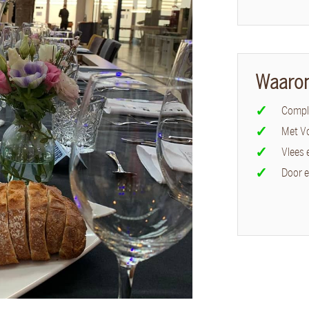
Waaro
Comple
Met V
Vlees 
Door e