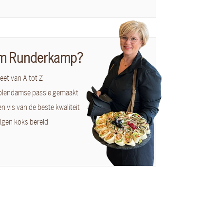
m Runderkamp?
et van A tot Z
olendamse passie gemaakt
en vis van de beste kwaliteit
igen koks bereid