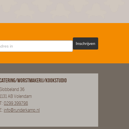
Inschrijven
Catering/Worstmakerij/Kookstudio
Slobbeland 36
1131 AB Volendam
T:
0299 399798
E:
info@runderkamp.nl