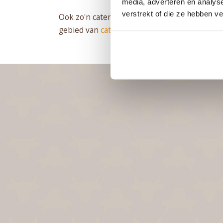
media, adverteren en analys
verstrekt of die ze hebben v
Ook zo'n catering op locatie laten verzorgen
gebied van
catering
.