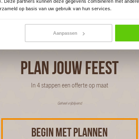
e. Deze partners kunnen deze gegevens combineren met andere i
erzameld op basis van uw gebruik van hun services.
? Bekijk dan alle mogelijkheden op het
Aanpassen
PLAN JOUW FEEST
In 4 stappen een offerte op maat
Geheel vrijblijvend
BEGIN MET PLANNEN