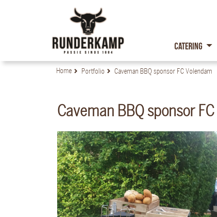
Catering
Home
Portfolio
Caveman BBQ sponsor FC Volendam
Caveman BBQ sponsor FC