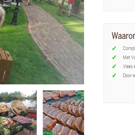
Waaro
Comple
Met V
Vlees 
Door e