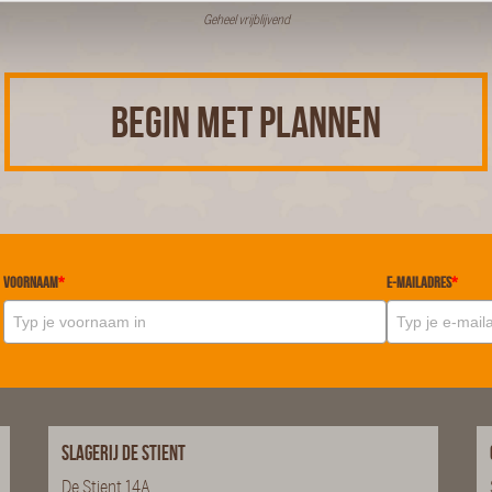
Geheel vrijblijvend
BEGIN MET PLANNEN
Voornaam
*
E-mailadres
*
Slagerij De Stient
De Stient 14A