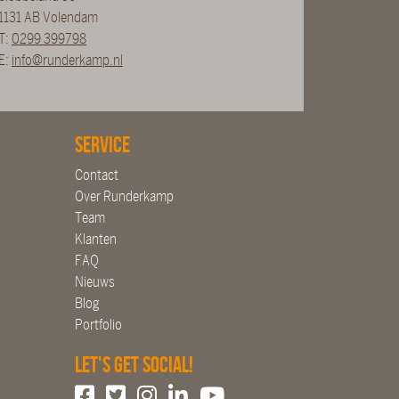
1131 AB Volendam
T:
0299 399798
E:
info@runderkamp.nl
Service
Contact
Over Runderkamp
Team
Klanten
FAQ
Nieuws
Blog
Portfolio
Let's get social!