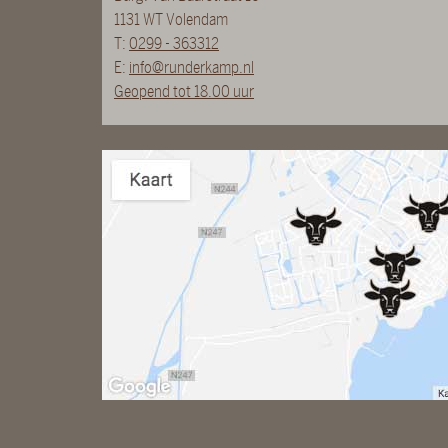
1131 WT Volendam
T:
0299 - 363312
E:
info@runderkamp.nl
Geopend tot 18.00 uur