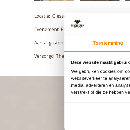
Locatie: Giessenberg
Evenement: Particulier BBQ feest
Aantal gasten: 75
Toestemming
Verzorgd: The Caveman BBQ met koks
Deze website maakt gebruik
We gebruiken cookies om cont
websiteverkeer te analyseren
media, adverteren en analys
verstrekt of die ze hebben v