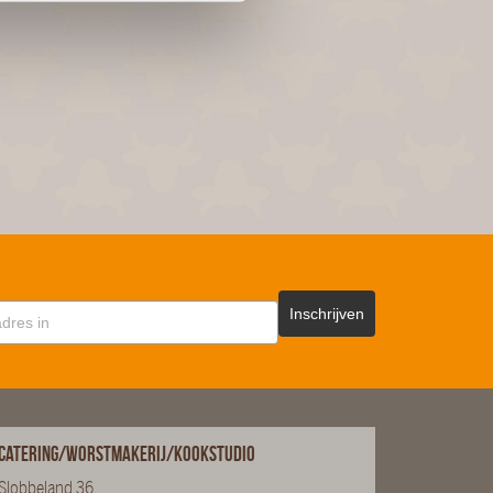
Inschrijven
Catering/Worstmakerij/Kookstudio
Slobbeland 36