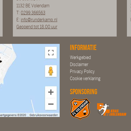
1132 BE Volendam
T:
0299 366563
E:
info@runderkamp.nl
Geopend tot 18.00 uur
Informatie
Werkgebied
Disclaimer
Privacy Policy
Cookie verklaring
Sponsoring