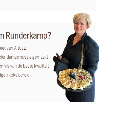
m Runderkamp?
et van A tot Z
olendamse passie gemaakt
en vis van de beste kwaliteit
igen koks bereid