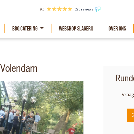
9.6
296 reviews
BBQ Catering
Webshop slagerij
Over Ons
 Volendam
Runde
Vraag