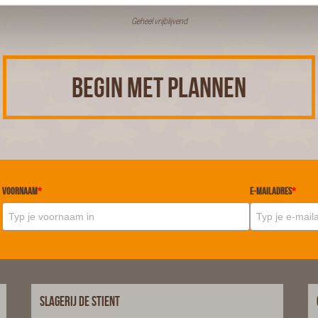
Geheel vrijblijvend
BEGIN MET PLANNEN
Voornaam
*
E-mailadres
*
Slagerij De Stient