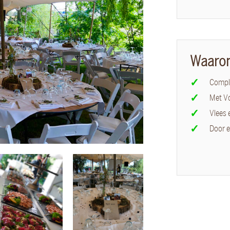
Waaro
Comple
Met V
Vlees 
Door e