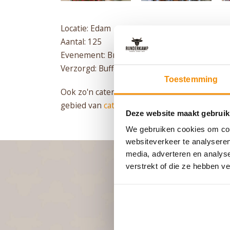
Locatie: Edam
Aantal: 125
Evenement: Bruiloft
Verzorgd: Buffet & hapjes
Toestemming
Ook zo'n catering op locatie laten verzorgen
gebied van
catering
.
Deze website maakt gebruik
We gebruiken cookies om cont
websiteverkeer te analyseren
media, adverteren en analys
verstrekt of die ze hebben v