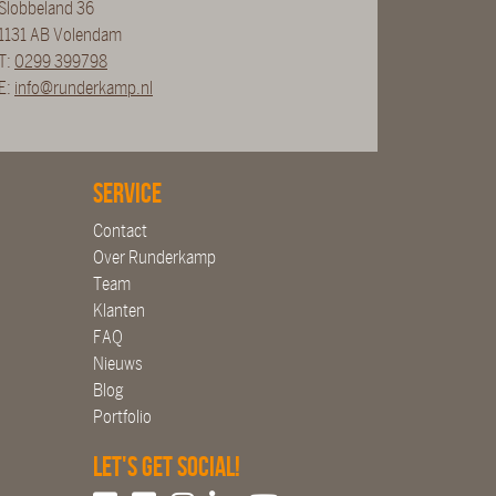
Slobbeland 36
1131 AB Volendam
T:
0299 399798
E:
info@runderkamp.nl
Service
Contact
Over Runderkamp
Team
Klanten
FAQ
Nieuws
Blog
Portfolio
Let's get social!