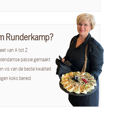
m Runderkamp?
et van A tot Z
olendamse passie gemaakt
en vis van de beste kwaliteit
igen koks bereid