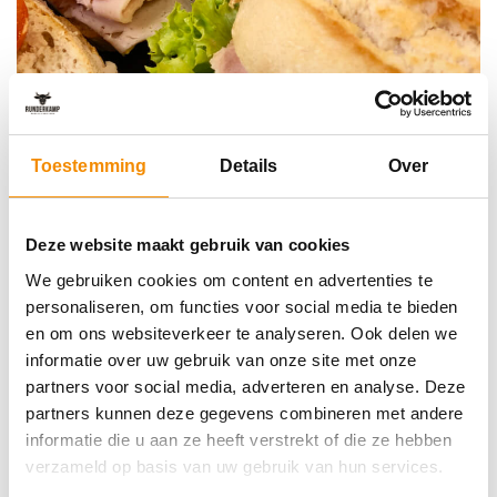
Toestemming
Details
Over
Waarom Runderkamp?
Compleet van A tot Z
Deze website maakt gebruik van cookies
Met Volendamse passie gemaakt
We gebruiken cookies om content en advertenties te
Vlees en vis van de beste kwaliteit
personaliseren, om functies voor social media te bieden
en om ons websiteverkeer te analyseren. Ook delen we
Door eigen koks bereid
informatie over uw gebruik van onze site met onze
partners voor social media, adverteren en analyse. Deze
partners kunnen deze gegevens combineren met andere
Bekijk meer van Lunch a lot
informatie die u aan ze heeft verstrekt of die ze hebben
verzameld op basis van uw gebruik van hun services.