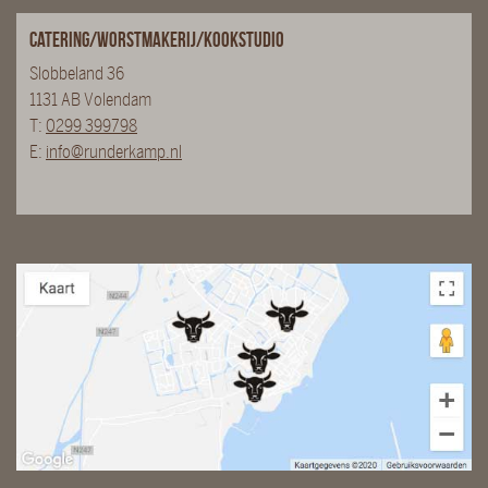
Catering/Worstmakerij/Kookstudio
Slobbeland 36
1131 AB Volendam
T:
0299 399798
E:
info@runderkamp.nl