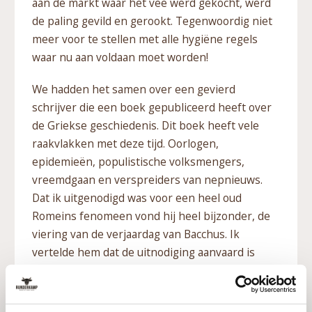
aan de markt waar het vee werd gekocht, werd
de paling gevild en gerookt. Tegenwoordig niet
meer voor te stellen met alle hygiëne regels
waar nu aan voldaan moet worden!
We hadden het samen over een gevierd
schrijver die een boek gepubliceerd heeft over
de Griekse geschiedenis. Dit boek heeft vele
raakvlakken met deze tijd. Oorlogen,
epidemieën, populistische volksmengers,
vreemdgaan en verspreiders van nepnieuws.
Dat ik uitgenodigd was voor een heel oud
Romeins fenomeen vond hij heel bijzonder, de
viering van de verjaardag van Bacchus. Ik
vertelde hem dat de uitnodiging aanvaard is
omdat er vele wijnliefhebbers tussen zitten. Ze
nemen allemaal een fles van hun lekkerste wijn
mee wat een Bacchanaal feest zal garanderen.