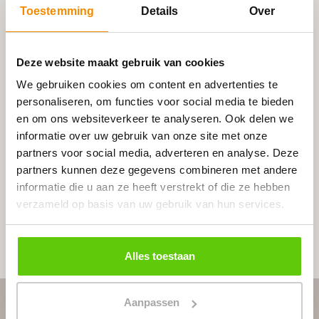
Mijn leeftijdgenoot was zeer benieuwd naar de
Toestemming
Details
Over
afloop van dit feest, ikzelf trouwens ook!
Deze website maakt gebruik van cookies
We gebruiken cookies om content en advertenties te
Laatste blogs
personaliseren, om functies voor social media te bieden
en om ons websiteverkeer te analyseren. Ook delen we
19-07
Terug van weggeweest
informatie over uw gebruik van onze site met onze
27-04
Heen en Weer
partners voor social media, adverteren en analyse. Deze
13-04
Paas
partners kunnen deze gegevens combineren met andere
informatie die u aan ze heeft verstrekt of die ze hebben
30-03
Zenuwachtig
verzameld op basis van uw gebruik van hun services.
23-03
Cijferfetisjist
Bekijk alle berichten ≫
Alles toestaan
Aanpassen