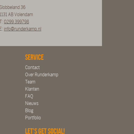
Slobbeland 36
1131 AB Volendam
T:
0299 399798
E:
info@runderkamp.nl
Service
Contact
Over Runderkamp
Team
Klanten
FAQ
Nieuws
Blog
Portfolio
Let's get social!