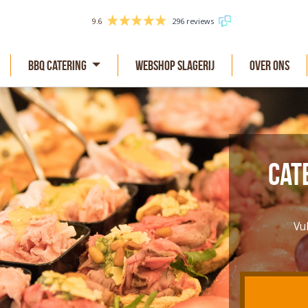
9.6
296 reviews
BBQ Catering
Webshop slagerij
Over Ons
Cat
Vu