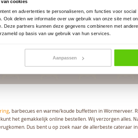
 van cookies
In 4 stappen een offerte op maat
ent en advertenties te personaliseren, om functies voor social
. Ook delen we informatie over uw gebruik van onze site met on
Geheel vrijblijvend
e. Deze partners kunnen deze gegevens combineren met andere i
erzameld op basis van uw gebruik van hun services.
BEGIN MET PLANNEN
Aanpassen
ring
, barbecues en warme/koude buffetten in Wormerveer. 
unt het gemakkelijk online bestellen. Wij verzorgen alles. Na 
terugkomen. Dus bent u op zoek naar de allerbeste cateraar i