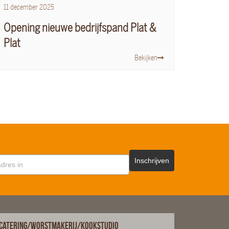
11
december
2025
Opening nieuwe bedrijfspand Plat &
Plat
Bekijken
Inschrijven
Catering/Worstmakerij/Kookstudio