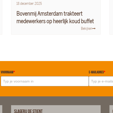
18
december
2025
Bovenmij Amsterdam trakteert
medewerkers op heerlijk koud buffet
Bekijken
Voornaam
*
E-mailadres
*
Slagerij De Stient