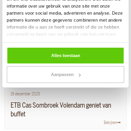
Sfeerimpressie van andere klanten
informatie over uw gebruik van onze site met onze
partners voor social media, adverteren en analyse. Deze
partners kunnen deze gegevens combineren met andere
informatie die u aan ze heeft verstrekt of die ze hebben
verzameld op basis van uw gebruik van hun services.
Alles toestaan
Aanpassen
19
december
2025
ETB Cas Sombroek Volendam geniet van
buffet
Bekijken